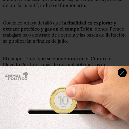
de un ‘farm out’”, indicó el funcionario.
González Anaya detalló que
la finalidad es explorar y
extraer petróleo y gas en el campo Trión
, donde Pemex
trabajará bajo contrato de licencia y las bases de licitación
se publicarán a finales de julio.
El campo Trión, que se encuentran en el Cinturón
Plegado Perdido a más de dos mil 500 metros de
profundidad del Golfo de México, fue asignado a Pemex
en la Ronda Cero.
La inversión conjunta de Pemex y el sector privado
será por 11 mil millones de dólares
, en un plazo de 15
años, dijo el directivo, quien expuso que el 5 de
diciembre se dará a conocer el nombre de los futuros
socios de la petrolera.