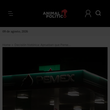
09 de agosto, 2026
Home
>
Decisión histórica: Aprueban que Pemex se asocie con petroleras para explorar aguas profundas