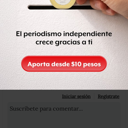
secuestrada por las FARC, luego de que el gobierno
colombiano y la guerrilla refrendaron su acuerdo de cese
el fuego bilateral y definitivo.
Compartir
Leer después
OCULTAR COMENTARIOS
Iniciar sesión
Registrate
Suscribete para comentar...