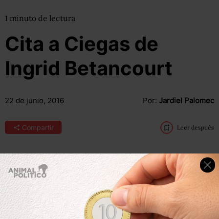
1
minuto
de lectura
Cita a Ciegas de
Ingrid Betancourt
22 de junio, 2016
Por:
Jardiel Palomec
Compartir
Leer después
“Colombia no ha visto la paz desde hace 100 años. Es
realmente un enorme logro y, obviamente, es un inmenso
desafío porque lo que viene es más difícil”, dijo Ingrid
Betancourt, quien pasó seis años y cuatro meses