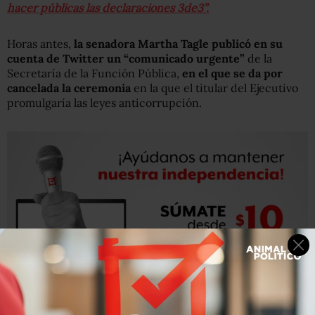
hacer públicas las declaraciones 3de3”.
Horas antes,
la senadora Martha Tagle publicó en su
cuenta de Twitter un “comunicado urgente”
de la
Secretaría de la Función Pública,
en el que se da por
cancelada la ceremonia
en la que el titular del Ejecutivo
promulgaría las leyes anticorrupción.