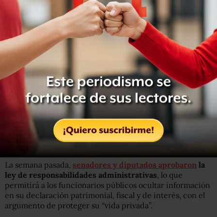
Se cancela promulgación de las leyes del
#SistemaAnticorrupcion
hasta nuevo aviso
#3de3
#VetoPresidencial
pic.twitter.com/M5e7urEPE2
— Martha Tagle (@MarthaTagle)
21 de junio de 2016
“Distinguidos invitados a la ‘Promulgación de las leyes del
Sistema Nacional Anticorrupción’. Se comunica que
el
evento programado para el día de mañana, 22 de junio
del año en curso, en Palacio Nacional, se cancela hasta
nuevo aviso
. Gracias por su comprensión”, indica el
documento revelado por la senadora
La semana pasada,
senadores y diputados aprobaron
la
ley de responsabilidades administrativas
, lo que
permitirá a los funcionarios públicos ocultar información
en su declaración patrimonial, fiscal y de interés, con el
argumento de proteger su “vida privada”.