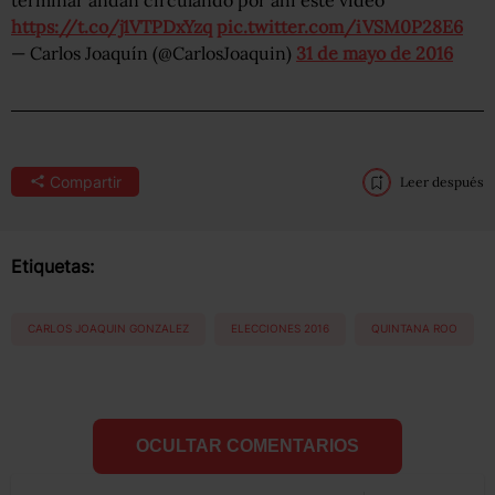
https://t.co/j1VTPDxYzq
pic.twitter.com/iVSM0P28E6
— Carlos Joaquín (@CarlosJoaquin)
31 de mayo de 2016
Compartir
Leer después
Etiquetas:
CARLOS JOAQUIN GONZALEZ
ELECCIONES 2016
QUINTANA ROO
OCULTAR COMENTARIOS