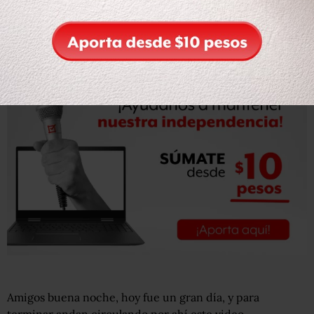
“Ese es un video grabado hace 11 años. Fue en el 2005
cuando iniciábamos la administración municipal”, dijo el
candidato. “Se notan los años y unos kilos de menos”.
Amigos buena noche, hoy fue un gran día, y para
terminar andan circulando por ahí este video