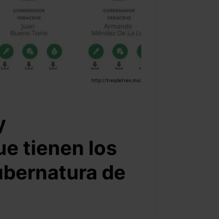
http://tresdetres.mx/
y
e tienen los
ubernatura de