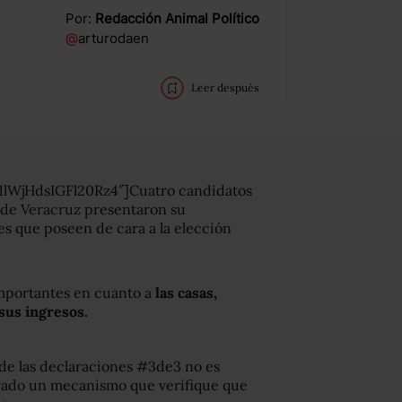
Por:
Redacción Animal Político
@
arturodaen
Leer después
lWjHdsIGFl20Rz4″]Cuatro candidatos
 de Veracruz presentaron su
s que poseen de cara a la elección
mportantes en cuanto a
las casas,
sus ingresos.
 de las declaraciones #3de3 no es
tivado un mecanismo que verifique que