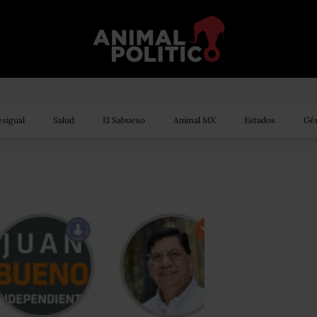
sigual
Salud
El Sabueso
Animal MX
Estados
Gén