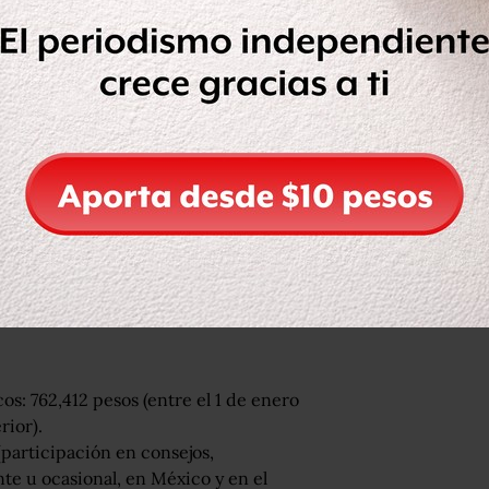
contado en 2010, y de al menos otros
e una Range Rover, modelo 2007
. La
de 245,000 pesos.
elo 1997. Lo adquirió en 2007, con
ones, reportó cuatro. Dos de ellas con
500,000 pesos, constituidas en
nial completa.
 alianza PAN-PRD)
s: 762,412 pesos (entre el 1 de enero
rior).
participación en consejos,
te u ocasional, en México y en el