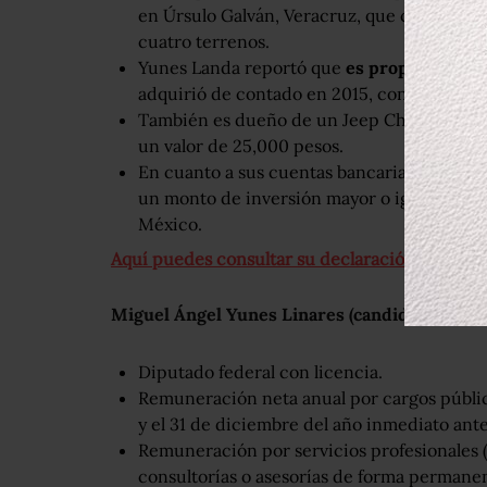
en Úrsulo Galván, Veracruz, que compró al 
cuatro terrenos.
Yunes Landa reportó que
es propietario d
adquirió de contado en 2015, con un valor 
También es dueño de un Jeep Cherokee, mod
un valor de 25,000 pesos.
En cuanto a sus cuentas bancarias e inversi
un monto de inversión mayor o igual a los 
México.
Aquí puedes consultar su declaración patrimo
Miguel Ángel Yunes Linares (candidato de la
Diputado federal con licencia.
Remuneración neta anual por cargos público
y el 31 de diciembre del año inmediato ante
Remuneración por servicios profesionales (
consultorías o asesorías de forma permanen