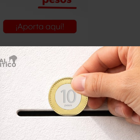
os: 1 millón 804,324 pesos (
entre el
).
ro.
60 metros cuadrados, ubicada en
006. Su valor es de 2 millones 40,000
l Río, Veracruz.
La compró a crédito
lor de 5 millones 204,000 pesos.
te con ella la propiedad de una casa
u cónyuge es propietaria de otra casa