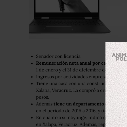
Senador con licencia.
Remuneración neta anual por cargos públic
1 de enero y el 31 de diciembre del año 2015
Ingresos por actividades empresariales: ce
Tiene una casa con una construcción de 3
Xalapa, Veracruz. La compró a crédito, en 2
pesos.
Además
tiene un departamento en Boca de
en el periodo de 2015 a 2016, y tiene un va
En cuanto a su cóyunge, indicó que compar
en Xalapa, Veracruz. Además, reportó que s