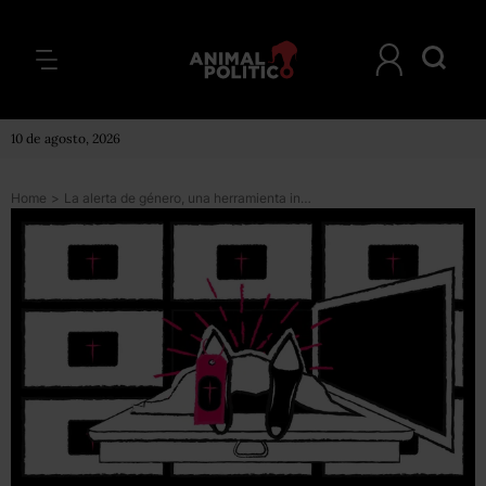
10 de agosto, 2026
Home
>
La alerta de género, una herramienta ineficaz para detener los asesinatos de mujeres