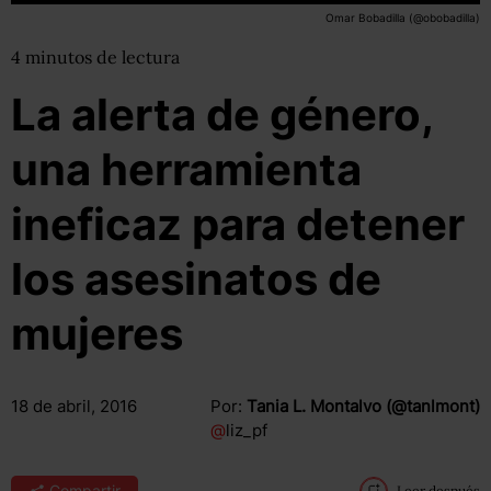
Omar Bobadilla (@obobadilla)
4
minutos
de lectura
La alerta de género,
una herramienta
ineficaz para detener
los asesinatos de
mujeres
18 de abril, 2016
Por:
Tania L. Montalvo (@tanlmont)
@
liz_pf
Compartir
Leer después