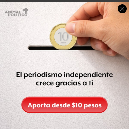
Cuernavaca, Emiliano Zapata, Jiutepec, Temixco,
Xochitepec, Yautepec y Puente de Ixtla.
En Morelos, los feminicidios tampoco han cesado pese a
la alerta. La Comisión Independiente de Derechos
Humanos de
Morelos documentó hasta febrero pasado
38 homicidios violentos contra mujeres.
Desde el 10 de agosto, los feminicidios en la entidad han
ocurrido en 17 municipios diferentes; nueve que no
forman parte de la Alerta por Violencia de Género.
La Comisión Independiente de Derechos Humanos de
Morelos alerta que casi
20% de las mujeres víctimas de
feminicidio tienen entre 21 y 30 años
, con más casos de
mujeres que son atacadas y asesinadas por sus parejas.