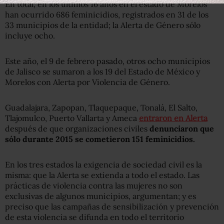
En total, en los últimos 16 años en el estado de Morelos
han ocurrido 686 feminicidios, registrados en 31 de los
33 municipios de la entidad; la Alerta de Género sólo
incluye ocho.
Este año, el 9 de febrero pasado, otros ocho municipios
de Jalisco se sumaron a los 19 del Estado de México y
Morelos con Alerta por Violencia de Género.
Guadalajara, Zapopan, Tlaquepaque, Tonalá, El Salto,
Tlajomulco, Puerto Vallarta y Ameca
entraron en Alerta
después de que organizaciones civiles
denunciaron que
sólo durante 2015 se cometieron 151 feminicidios.
En los tres estados la exigencia de sociedad civil es la
misma: que la Alerta se extienda a todo el estado. Las
prácticas de violencia contra las mujeres no son
exclusivas de algunos municipios, argumentan; y es
preciso que las campañas de sensibilización y prevención
de esta violencia se difunda en todo el territorio