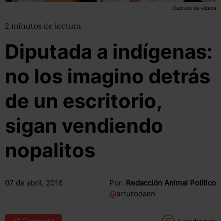
Captura de videos
2
minutos
de lectura
Diputada a indígenas:
no los imagino detrás
de un escritorio,
sigan vendiendo
nopalitos
07 de abril, 2016
Por:
Redacción Animal Político
@
arturodaen
Compartir
Leer después