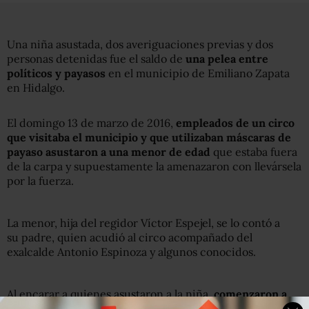
Una niña asustada, dos averiguaciones previas y dos
personas detenidas fue el saldo de
una pelea entre
políticos y payasos
en el municipio de Emiliano Zapata
en Hidalgo.
El domingo 13 de marzo de 2016,
empleados de un circo
que visitaba el municipio y que utilizaban máscaras de
payaso asustaron a una menor de edad
que estaba fuera
de la carpa y supuestamente la amenazaron con llevársela
por la fuerza.
La menor, hija del regidor Víctor Espejel, se lo contó a
su padre, quien acudió al circo acompañado del
exalcalde Antonio Espinoza y algunos conocidos.
Al encarar a quienes asustaron a la niña,
comenzaron a
discutir y todo terminó en una riña, cuyo saldo fue