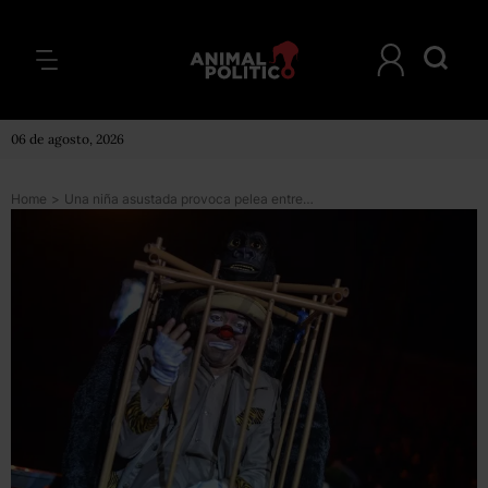
06 de agosto, 2026
Home
>
Una niña asustada provoca pelea entre políticos y payasos en un circo