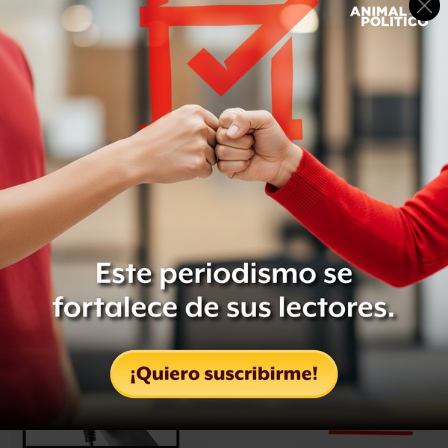
la detención de dos personas
que fueron puestas a
disposición del Ministerio Público -ninguno de ellos del
bando de los políticos-.
La Procuraduría General de Justicia del estado abrió dos
carpetas de investigación, una iniciada por el regidor
Víctor Espejel por amenazas y lesiones y la segunda por
los representantes legales del circo, quienes
denunciaron allanamiento de morada y lesiones
provocadas por el ex alcalde Antonio Espinoza y Espejel.