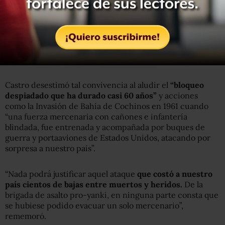
En torno al exhorto de Obama para “olvidar el pasado y
mirar el futuro”, Fidel Castro consideró que éste utilizó
las
“palabras más almibaradas”
y dijo que los cubanos
casi sufren un infarto cuando hablo de ambos pueblos
como
“amigos, familia y vecinos”.
Castro desestimó tal convivencia al aludir el
“bloqueo
despiadado que ha durado casi 60 años”
y acciones
como la Invasión de Bahía de Cochinos en 1961 cuando
“una fuerza mercenaria con cañones e infantería
blindada, fue entrenada y acompañada por buques de
guerra y portaaviones de Estados Unidos, atacando por
sorpresa a nuestro país”.
“Nada podrá justificar aquel ataque
que costó a nuestro
país cientos de bajas entre muertos y heridos.
De la
brigada de asalto pro-yanki, en ninguna parte consta que
se hubiese podido evacuar un solo mercenario”,
rememoró.