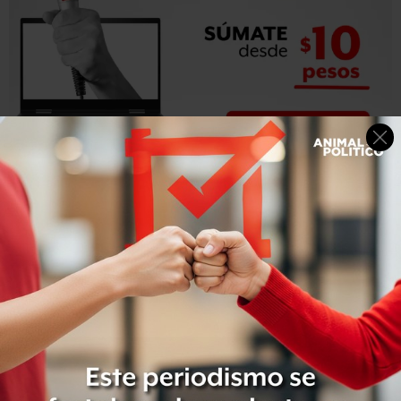
Bajo el título “El hermano Obama”, Fidel Castro advierte
que Cuba
es capaz de producir los alimentos y riquezas
materiales que necesita con el esfuerzo y la inteligencia
del pueblo.
“No necesitamos que el imperio nos regale
nada”, aseveró.
“Mi modesta sugerencia
es que reflexione y no trate
ahora de elaborar teorías sobre la política cubana”
,
recomendó Castro a Obama a quien reconoció su “origen
humilde y su inteligencia natural evidentes”.