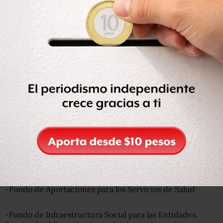
más desvíos
En este ejercicio,
Animal Político
revisó las auditorías a la
Cuenta Pública 2014 de siete fondos del Ramo 33:
-Fondo de Aportaciones para la Educación Básica y
Normal. FAEB. (Que en 2015 se convirtió en el Fondo de
Aportaciones para la Nómina Educativa y Gasto
Operativo).
-Fondo de Aportaciones Múltiples. Destinado a
construcción de espacios educativos.
-Fondo de Aportaciones para la Educación Tecnológica y
de Adultos.
-Fondo de Aportaciones para los Servicios de Salud
-Fondo de Infraestructura Social para las Entidades.