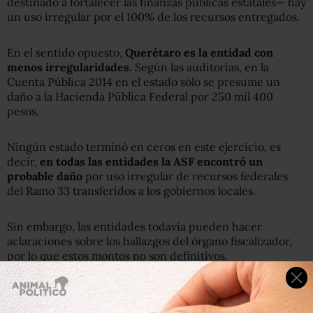
destinado a fortalecer las finanzas públicas estatales— hay
un uso irregular por el 100% de los recursos entregados.
En el sentido opuesto,
Querétaro es la entidad con
menos irregularidades.
Según las auditorías, en la
Cuenta Pública 2014 en el estado sólo se presume un
daño a la Hacienda Pública Federal por 250 mil 400
pesos.
Ningún estado terminó en ceros en este ejercicio, es
decir,
en todas las entidades la ASF encontró un
probable daño
por uso irregular de recursos federales
del Ramo 33 transferidos a los gobiernos locales.
Sin embargo, las entidades todavía pueden hacer
aclaraciones sobre los hallazgos del órgano fiscalizador,
por lo que estos montos no son definitivos.
El Fondo para la Seguridad Pública, con