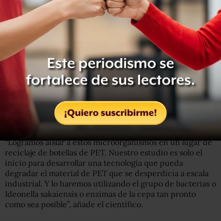
“Logramos aislar a estos microorganismos en un lugar de
reciclaje de botellas de PET. Nuestro estudio es solo el
inicio para desarrollar una tecnología que pueda
degradar el material de PET que se desperdicia a escala
industrial. Y lo haremos utilizando el grupo de bacterias o
Ideonella sakaiensis o enzimas de la cepa tan pronto
como sea posible”, añade el científico.