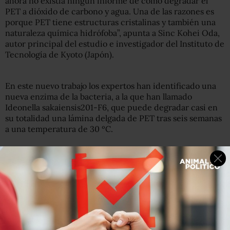
ahora no existía ningún informe de cómo degradar el
PET a dióxido de carbono y agua. Una de las razones es
porque PET tiene estructuras cristalinas y también una
naturaleza química hidrófoba”, apunta a Sinc Kohei Oda,
autor principal del estudio e investigador del Instituto de
Tecnología de Kyoto (Japón).
En este nuevo trabajo los expertos han identificado una
nueva enzima de la bacteria, a la que han llamado
Ideonella sakaiensis201-F6, que puede degradar casi en
su totalidad una lámina delgada de PET tras seis semanas
a una temperatura de 30 ºC.
Además, una investigación más profunda acabó
identificando otra enzima, ISF6_4831, que funciona con
agua para descomponer el PET en una sustancia
intermedia que a su vez puede descomponerse en una
segunda enzima, ISF6_0224.