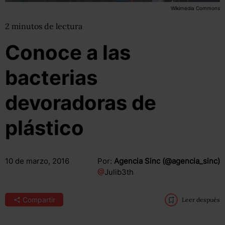
Wikimedia Commons
2
minutos
de lectura
Conoce a las
bacterias
devoradoras de
plástico
10 de marzo, 2016
Por:
Agencia Sinc (@agencia_sinc)
@
Julib3th
Compartir
Leer después