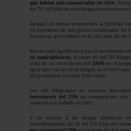
que habían sido encontrados en 2014
. Dicha
los 752 mil kilos de esta droga encontrados en 
Aunque en menor proporción, la SEDENA ta
en hectáreas de mariguana erradicadas. En to
hectáreas, que también es la cifra más alta de 
Mucho más significativo fue el incremento d
se cuadruplicaron
, al pasar de mil 313 kilo
trata de un incremento del
330%
en el asegu
igual que con las otras drogas, es el nivel más
del presidente Enrique Peña Nieto.
Los 366 kilogramos de heroína descubie
incremento del 25%
en comparación con l
respecto a lo hallado en 2013.
Y en cuanto a las drogas sintéticas c
metanfetaminas, los 19 mil 273 kilos decomi
que ya supera el 70%
en un lapso de dos años.