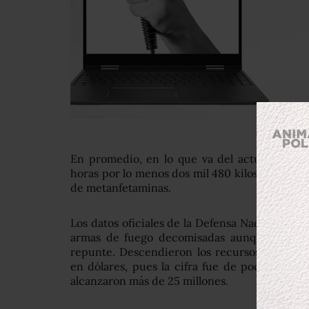
En promedio, en lo que va del actual sexeni
horas por lo menos dos mil 480 kilos de marigu
de metanfetaminas.
Los datos oficiales de la Defensa Nacional tam
armas de fuego decomisadas aunque en el c
repunte. Descendieron los recursos económic
en dólares, pues la cifra fue de poco más de
alcanzaron más de 25 millones.