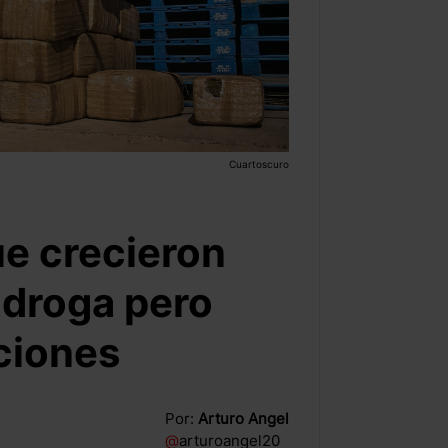
Cuartoscuro
ue crecieron
 droga pero
ciones
Por:
Arturo Angel
@
arturoangel20