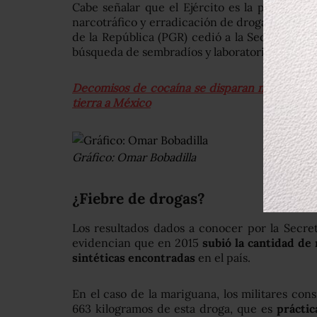
Cabe señalar que el Ejército es la principal 
narcotráfico y erradicación de drogas. En la 
de la República (PGR) cedió a la Sedena gran 
búsqueda de sembradíos y laboratorios clandes
Decomisos de cocaína se disparan más de 2000
tierra a México
Gráfico: Omar Bobadilla
¿Fiebre de drogas?
Los resultados dados a conocer por la Secret
evidencian que en 2015
subió la cantidad de
sintéticas encontradas
en el país.
En el caso de la mariguana, los militares con
663 kilogramos de esta droga, que es
práctic