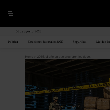
06 de agosto, 2026
Política
Elecciones Judiciales 2025
Seguridad
México De
Home
>
2015, el año en que crecieron los decomisos de droga pero bajaron las detenciones