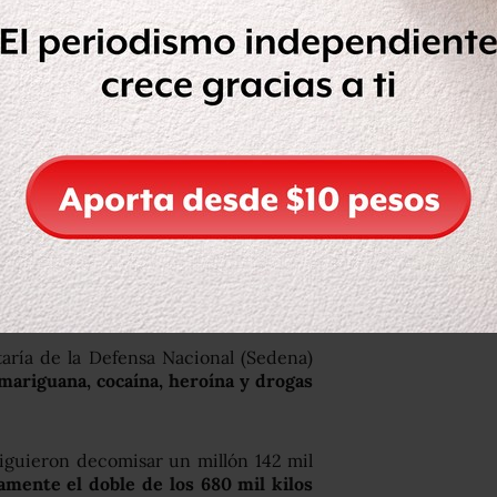
fuerza federal destinada al combate al
década pasada, la Procuraduría General
parte de su flota aérea destinada a la
tinos.
% en dos años; llega por aire, mar y
aría de la Defensa Nacional (Sedena)
 mariguana, cocaína, heroína y drogas
siguieron decomisar un millón 142 mil
amente el doble de los 680 mil kilos