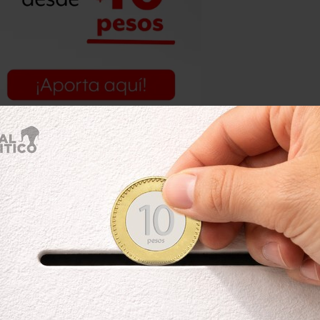
o, el Ejército ha decomisado cada 24
ana, nueve kilos de cocaína y 41 kilos
bién arrojan una caída en cuanto a las
aso de las granadas hubo un ligero
os ilícitos asegurados, por lo menos
 17 millones luego de que en 2014 se