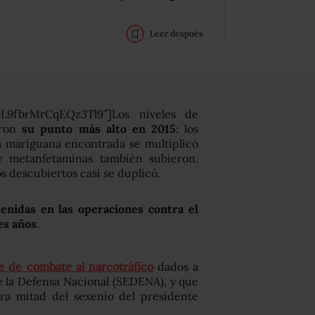
Leer después
L9fbrMrCqEQz3Tl9″]Los niveles de
aron
su punto más alto en 2015
: los
a mariguana encontrada se multiplicó
y metanfetaminas también subieron.
s descubiertos casi se duplicó.
enidas en las operaciones contra el
es años
.
 de combate al narcotráfico
dados a
e la Defensa Nacional (SEDENA), y que
ra mitad del sexenio del presidente