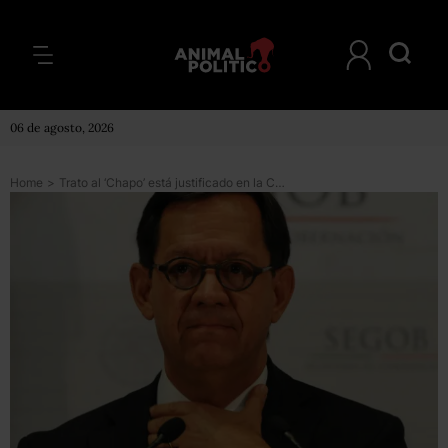
06 de agosto, 2026
Home
>
Trato al ‘Chapo’ está justificado en la Constitución, dice subsecretario de Derechos Humanos