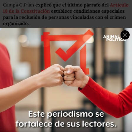
Campa Cifrián
explicó que el último párrafo del
Artículo
18 de la Constitución
establece condiciones especiales
para la reclusión de personas vinculadas con el crimen
organizado.
“¿Son justificables, en términos de este precepto
constitucional, los cuidados especiales para alguien que
se ha fugado dos veces de una prisión federal?, pues
pareciera que sí”, dijo Campa, quien agregó:
“Me parece
que las condiciones están dadas por las características
de este interno”.
Resaltó que
el uso proporcional de la fuerza contra la
delincuencia organizada es un asunto complejo
, por lo
que
se debe buscar equilibrio entre la protección de los
derechos humanos y la exigencia de la ciudadanía
de
más seguridad.