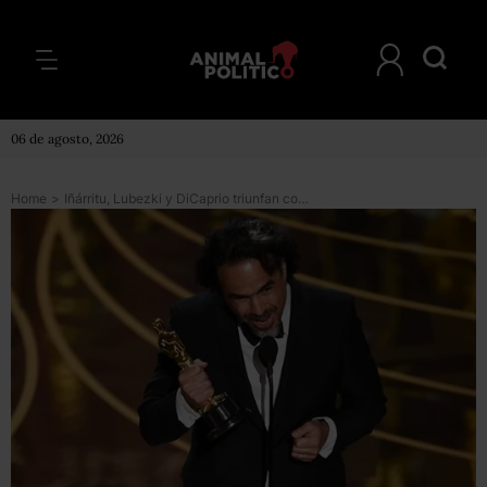
06 de agosto, 2026
Home
>
Iñárritu, Lubezki y DiCaprio triunfan con ‘The Revenant’ en los Oscar