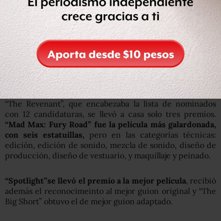
debutante Gabriel Osorio “Historia de un oso”. El
galardón a la mejor cinta animada fue, como se
anticipaba, para “Inside Out”.
El premio a la mejor película en lengua extranjera fue
para el drama del Holocausto “El hijo de Saúl”, de Hungría.
Colombia figuraba por primera vez en este apartado con
“El abrazo de la serpiente” de Ciro Guerra.
“The Revenant”, que encabezaba la lista de nominados
con 12 candidaturas, se llevó a casa solo tres premios.
“Mad Max: Fury Road” fue la película más galardonada,
con seis estatuillas,
pero en las categorías técnicas:
edición, edición de sonido, mezcla de sonido, diseño de
producción, diseño de vestuario, y maquillaje y peinado.
“Spotlight”se llevó el premio a la mejor película
, recibió
además el reconocimeinto al mejor guion original y “The
Big Short” obtuvo el de mejor guion adaptado.