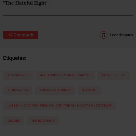
“The Hateful Eight”
.
Compartir
Leer después
Etiquetas:
#OSCARS2016
ALEJANDRO GONZÁLEZ IÑÁRRITU
CHIVO LUBEZKI
EL RENACIDO
EMMANUEL LUBEZKI
IÑARRITU
LUBEZKI Y DICAPRIO TRIUNFAN CON 'THE REVENANT' EN LOS OSCAR
OSCARS
THE REVENANT