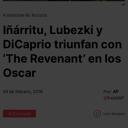
AP
4
minutos
de lectura
Iñárritu, Lubezki y
DiCaprio triunfan con
‘The Revenant’ en los
Oscar
29 de febrero, 2016
Por:
AP
@
freddAP
Compartir
Leer después