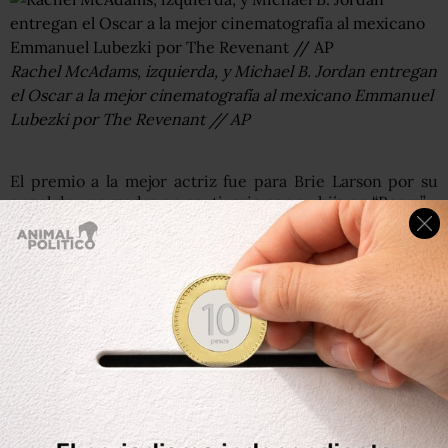
Rachel McAdams, izquierda, y Michael B. Jordan entregan
el Oscar a la mejor cinematografía al mexicano Emmanuel
Lubezki por The Revenant // AP
El premio a la mejor actriz fue para Brie Larson por su
papel de una madre en cautiverio con su hijo en “Room”.
Alicia Vikander se llevó el honor a la mejor actriz de
reparto por “The Danish Girl” y Mark Rylance ganó la
categoría homónima masculina por “Bridge of Spies”. Este
premio resultó sorpresivo; muchos anticipaban una
victoria para Sylvester Stallone por su repetición del
emblemático Rocky Balboa en “Creed”.
Por primera vez una producción chilena recibió un
Premio de la Academia: el cortometraje animado del