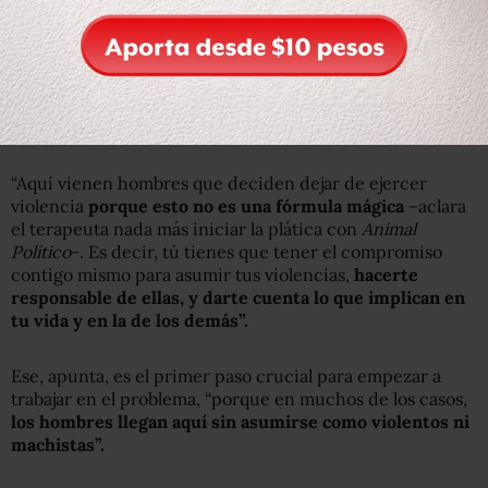
fórmula mágica; debe haber un
compromiso contigo mismo”
Rubén Guzmán
es un “facilitador”.
Un terapeuta de
Gendes que trabaja “con hombres que deciden dejar de
ejercer violencia”.
“Aquí vienen hombres que deciden dejar de ejercer
violencia
porque esto no es una fórmula mágica
–aclara
el terapeuta nada más iniciar la plática con
Animal
Político
-. Es decir, tú tienes que tener el compromiso
contigo mismo para asumir tus violencias,
hacerte
responsable de ellas, y darte cuenta lo que implican en
tu vida y en la de los demás”.
Ese, apunta, es el primer paso crucial para empezar a
trabajar en el problema, “porque en muchos de los casos,
los hombres llegan aquí sin asumirse como violentos ni
machistas”.