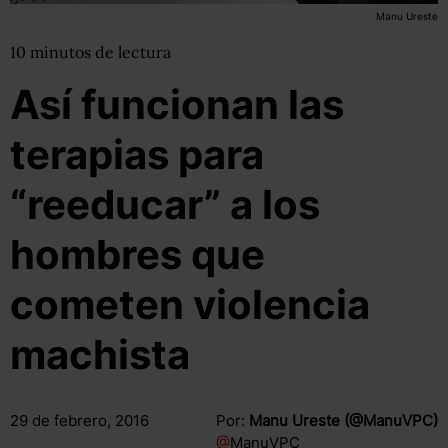
Manu Ureste
10
minutos
de lectura
Así funcionan las
terapias para
“reeducar” a los
hombres que
cometen violencia
machista
29 de febrero, 2016
Por:
Manu Ureste (@ManuVPC)
@
ManuVPC