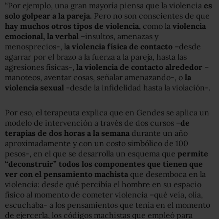
“Por ejemplo, una gran mayoría piensa que la violencia
es
solo golpear a la pareja.
Pero no son conscientes de que
hay muchos otros tipos de violencia,
como la
violencia
emocional, la verbal
–insultos, amenazas y
menosprecios-, l
a violencia física de contacto
–desde
agarrar por el brazo a la fuerza a la pareja, hasta las
agresiones físicas-,
la violencia de contacto alrededor
–
manoteos, aventar cosas, señalar amenazando-, o
la
violencia sexual
-desde la infidelidad hasta la violación-.
Por eso, el terapeuta explica que en Gendes se aplica un
modelo de intervención a través de dos cursos –
de
terapias de dos horas a la semana
durante un año
aproximadamente y con un costo simbólico de 100
pesos-, en el que se desarrolla un esquema que
permite
“deconstruir” todos los componentes que tienen que
ver con el pensamiento machista
que desemboca en la
violencia: desde qué percibía el hombre en su espacio
físico al momento de cometer violencia –qué veía, olía,
escuchaba- a los pensamientos que tenía en el momento
de ejercerla, los códigos machistas que empleó para