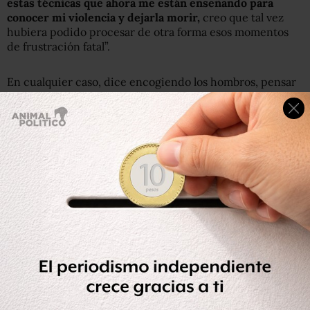
estas técnicas que ahora me están enseñando para
conocer mi violencia y dejarla morir,
creo que tal vez
hubiera podido procesar de otra forma esos momentos
de frustración fatal”.
En cualquier caso, dice encogiendo los hombros, pensar
en eso ahora ya no sirve de nada. Como tampoco pedir
perdón a su mujer o a su familia.
“En Gendes aprendemos
que las disculpas no sirven.
Que no es suficiente por tanto dolor que has generado.
Lo único que sirve es comprometerte contigo mismo a
que no volverás a violentar a las personas que te rodean, y
tomar acciones como pedir ayuda y venir a estos
grupos”
, concluye Jorge, mientras posa la mirada de ojos
serenos en un pizarrón blanco que reza:
“El machismo
mata”.
“Dejar de ser violento no depende de una