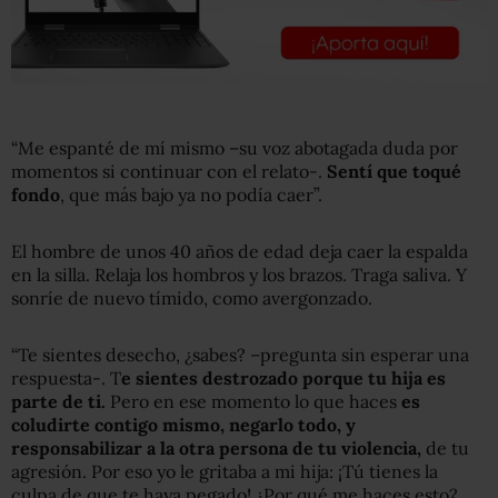
“Me espanté de mí mismo –su voz abotagada duda por
momentos si continuar con el relato-.
Sentí que toqué
fondo
, que más bajo ya no podía caer”.
El hombre de unos 40 años de edad deja caer la espalda
en la silla. Relaja los hombros y los brazos. Traga saliva. Y
sonríe de nuevo tímido, como avergonzado.
“Te sientes desecho, ¿sabes? –pregunta sin esperar una
respuesta-. T
e sientes destrozado porque tu hija es
parte de ti.
Pero en ese momento lo que haces
es
coludirte contigo mismo, negarlo todo, y
responsabilizar a la otra persona de tu violencia,
de tu
agresión. Por eso yo le gritaba a mi hija: ¡Tú tienes la
culpa de que te haya pegado! ¿Por qué me haces esto?