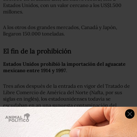
Estados Unidos, con un valor cercano a los US$1.500
millones.
A los otros dos grandes mercados, Canadá y Japón,
llegaron 150.000 toneladas.
El fin de la prohibición
Estados Unidos prohibió la importación del aguacate
mexicano entre 1914 y 1997
.
Tres años después de la entrada en vigor del Tratado de
Libre Comercio de América del Norte (Nafta, por sus
siglas en inglés), los estadounidenses todavía se
escudaban en an una supuesta contaminación del
producto por la mosca de la fruta, mientras que los
mexicanos veían a las restricciones como competencia
desleal.