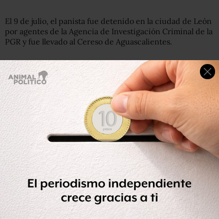
El 9 de julio, el panista fue detenido en la ciudad de León
por agentes de la Agencia de Investigación Criminal de la
PGR y fue llevado al Cereso de Aguascalientes.
El 15 de julio, el Juez Primero de Distrito Jaime Páez Díaz
dictó auto de formal prisión. Esto una vez que la PGR
denunció que cuando Reynoso fungía como gobernador,
en 2009, tuvo ingresos por 206 millones de pesos, de los
cuales no declaró la totalidad, pues se omitieron 29
millones, lo que se tradujo en un fraude por 7 millones 729
mil pesos.