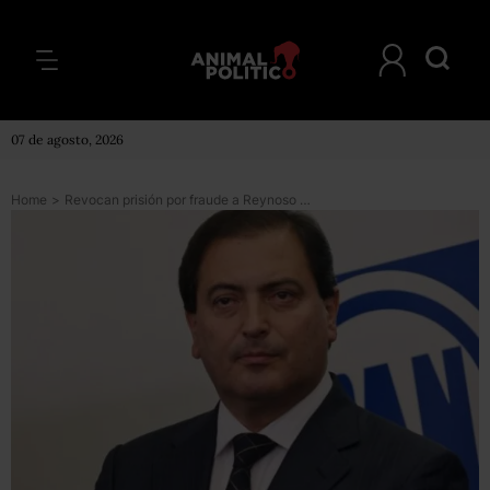
07 de agosto, 2026
Home
>
Revocan prisión por fraude a Reynoso Femat, exgobernador de Aguascalientes