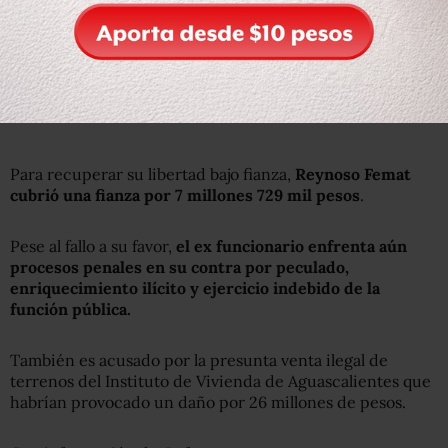
Para recuperar su libertad bajo fianza,
Reynoso Femat
cubrió una fianza por 7 millones 729 mil pesos
.
Pese al fallo a su favor,
el ex funcionario enfrenta aún
procesos penales en su contra por peculado,
enriquecimiento ilícito y ejercicio indebido de la
función pública.
También es acusado por la presunta venta ilegal de
terrenos del Instituto de Vivienda de Aguascalientes que
habrían provocado un daño por 26 millones de pesos.