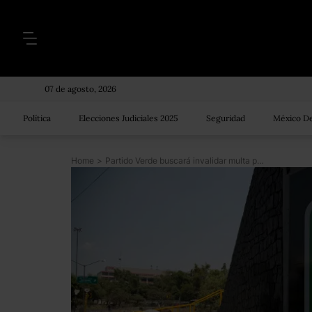
07 de agosto, 2026
Política
Elecciones Judiciales 2025
Seguridad
México De
Home
>
Partido Verde buscará invalidar multa por operación inmobiliaria no reportada al INE