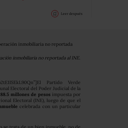
Leer después
ación inmobiliaria no reportada al INE.
wo2tE1ISEkL90Qn”]El Partido Verde
nal Electoral del Poder Judicial de la
88.5 millones de pesos
impuesta por
ional Electoral (INE), luego de que el
inmueble
celebrada con un particular
 se trata de un bien inmueble, no de