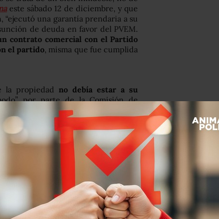
ma
este sábado 12 de diciembre, y que
n, “ejecutó una garantía prendaria a su
asunción de deuda en favor del PVEM.
un contrato comercial con el Partido
n el partido
, misma que fue cumplida
de la propiedad
no debía estar a su
modo” por parte de la Comisión de
 título personal asumió las obligaciones
oveedor”, explica el documento.
roporcionado información sobre el
 que acreditan lo contrario después de
omisión de reportar un contrato en el
iente al ejercicio 2009”.