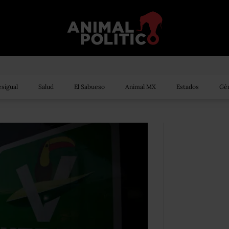
sigual
Salud
El Sabueso
Animal MX
Estados
Gén