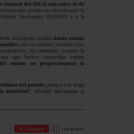
jo General del INE el miércoles 16 de
visto bueno, pueda ser llevado ante la
 Delitos Electorales (FEPADE) y a la
Verde Ecologista “estaba
dando cuenta
nmuebles
con un notario”, informó Ciro
scalización. No obstante, cuando la
rara qué bienes inmuebles estaba
 del mismo no proporcionaron la
onducta del partido
porque a lo largo
a autoridad”,
abundó Murayama al
Compartir
Leer después