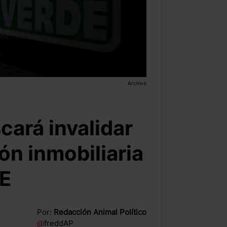
Archivo
cará invalidar
ón inmobiliaria
NE
Por:
Redacción Animal Político
@
freddAP