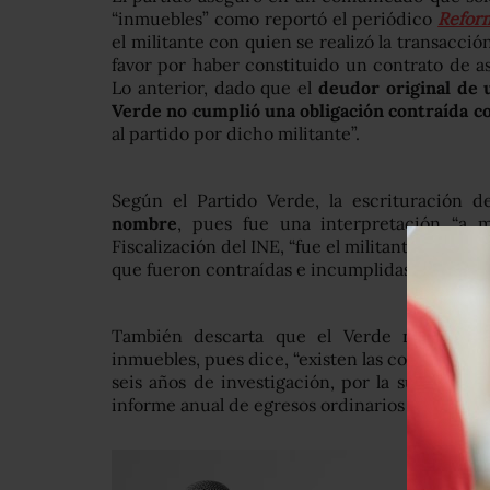
“inmuebles” como reportó el periódico
Refor
el militante con quien se realizó la transacció
favor por haber constituido un contrato de 
Lo anterior, dado que el
deudor original de 
Verde no cumplió una obligación contraída co
al partido por dicho militante”.
Según el Partido Verde, la escrituración 
nombre
, pues fue una interpretación “a 
Fiscalización del INE, “fue el militante quién a
que fueron contraídas e incumplidas por el pr
También descarta que el Verde no haya p
inmuebles, pues dice, “existen las constancias
seis años de investigación, por la supuesta 
informe anual de egresos ordinarios correspond