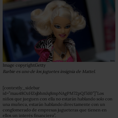
Image copyright
Getty
Barbie es uno de los juguetes insignia de Mattel.
[contextly_sidebar
id=”mau48OzHZsjbhmJq8mpNAgPM72pQJ7d0″]”Los
niños que jueguen con ella no estarán hablando solo con
una muñeca, estarán hablando directamente con un
conglomerado de empresas jugueteras que tienen en
ellos un interés financiero”.