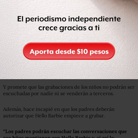
Image copyright
Getty
“Los padres podrán escuchar las conversaciones que sus
hijos mantienen con Hello Barbie”, explica Mattel.
La compañía explica que guardará las conversaciones
solo para ir perfeccionando el producto.
Y promete que las grabaciones de los niños no podrán ser
escuchadas por nadie ni se venderán a terceros.
Además, hace incapié en que los padres deberán
autorizar que Hello Barbie empiece a grabar.
“Los padres podrán escuchar las conversaciones que
sus hijos mantienen con Hello Barbie y, si así lo