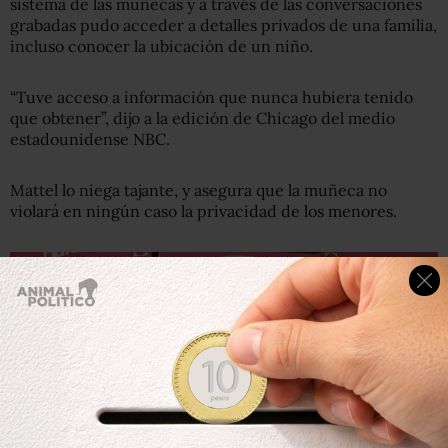
sistema de las muñecas y a través de las conversaciones
grabadas pudo acceder a detalles privados de una familia,
incluso conocer la ubicación de un niño.
“Tuve acceso a información que nunca hubiera tenido
que obtener”, dijo a la edición de Chicago del medio
estadounidense NBC.
Mattel lo niega tajante, y asegura que la muñeca no
violará en ningún caso la privacidad de los menores.