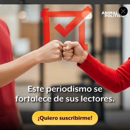
A partir de esa información, los investigadores pudieron
cotejar su ADN con los restos hallados en la sala de
conciertos.
“Lo que es importante es que la investigación progresa
,
que se descubre a los cómplices, que hay arrestos”, dijo
este miércoles el primer ministro francés, Manuel Valls.
“Todo esto llevará tiempo y ante una amenaza terrorista
que por desgracia está aquí debemos continuar con este