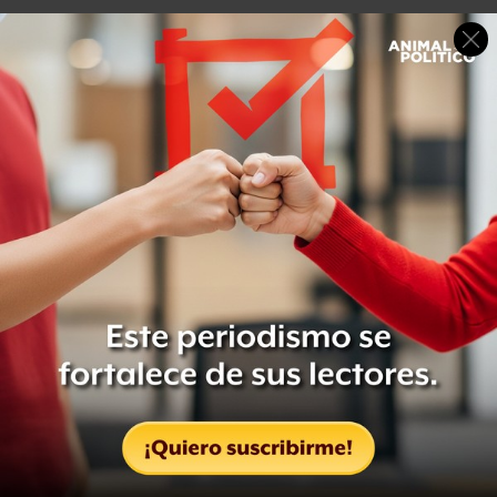
Con
Search is Back
, los usuarios sólo tienen que leer el
formulario y llenar la información que desean en cada
campo.
Pruébalo aquí: Search is Back
El buscador no oficial de Facebook que te ayuda a
encontrarlo todo.
Sólo en Estados Unidos
Las posibilidades de búsqueda son infinitas con
Search is
Back
.
Los usuarios pueden encontrar viejos amigos de la