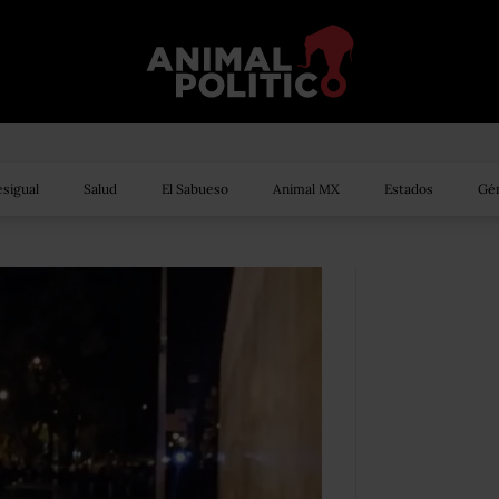
sigual
Salud
El Sabueso
Animal MX
Estados
Gén