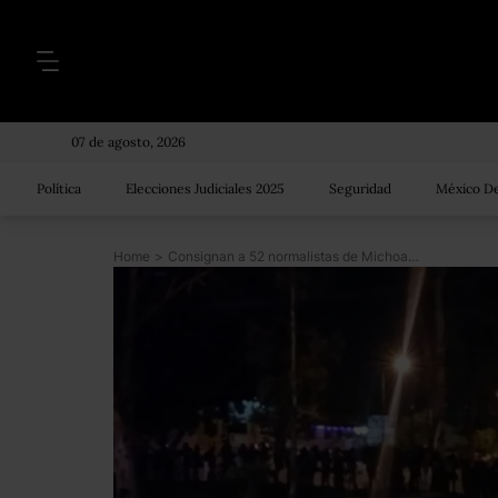
07 de agosto, 2026
Política
Elecciones Judiciales 2025
Seguridad
México De
Home
>
Consignan a 52 normalistas de Michoacán; los trasladan a penales de Guanajuato y Morelos