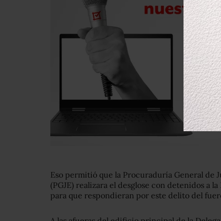
Eso permitió que la Procuraduría General de J
(PGJE) realizara el desglose con detenidos a l
para que respondieran por este delito del fuer
A las afueras del edificio principal de la Dele