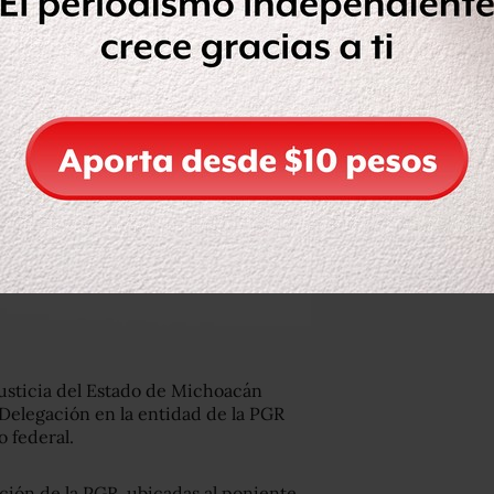
usticia del Estado de Michoacán
a Delegación en la entidad de la PGR
o federal.
gación de la PGR, ubicadas al poniente