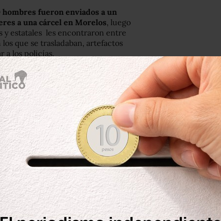
0 hombres fueron enviados a un
eres a una cárcel en Morelos
, luego
s y estatales les encontraron entre
los que se trasladaban, artefactos
 a los policías.
 encontró las pruebas suficientes
ederal de la causa,
señalados de
asera.
s de la Policía Federal y de la
el kilómetro 66 del tramo Morelia-
a de dos autobuses de pasajeros y