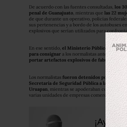
De acuerdo con las fuentes consultadas,
los 3
penal de Guanajuato
, mientras que
las 22 muj
de que durante un operativo, policías federale
sus pertenencias y a bordo de los autobuses en 
explosivos que serían utilizados para confrontar
En ese sentido,
el Ministerio Público Federal
para consignar
a los normalistas ante un juez f
portar artefactos explosivos de fabricación c
Los normalistas
fueron detenidos por elemento
Secretaría de Seguridad Pública a la altura d
Uruapan
, mientras se apoderaban con violenci
varias unidades de empresas comerciales.