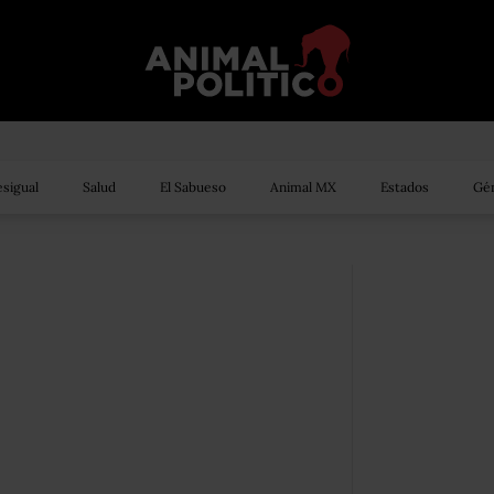
sigual
Salud
El Sabueso
Animal MX
Estados
Gén