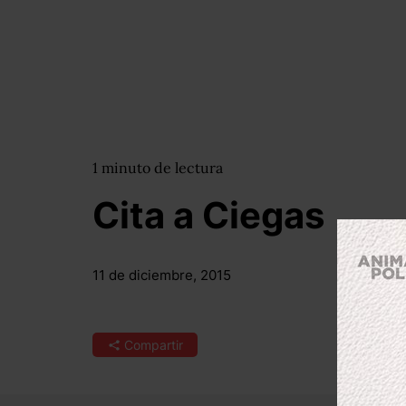
1
minuto
de lectura
Cita a Ciegas
11 de diciembre, 2015
Compartir