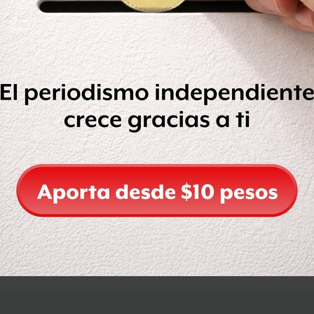
 equipo, llegaron muy bien y jugaron
nemos que hacer el próximo domingo,
aue, Rector de la UNAM, sobre la final
Compartir
Leer después
OCULTAR COMENTARIOS