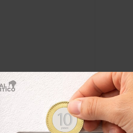
Por:
Javier Bárcenas
@
Xavs_
Leer después