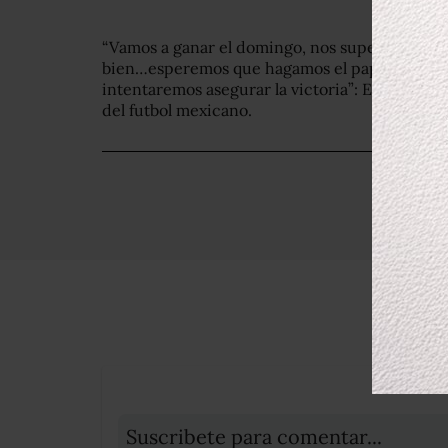
“Vamos a ganar el domingo, nos superó un gran
bien…esperemos que hagamos el papel que te
intentaremos asegurar la victoria”: Enrique Gr
del futbol mexicano.
Suscribete para comentar...