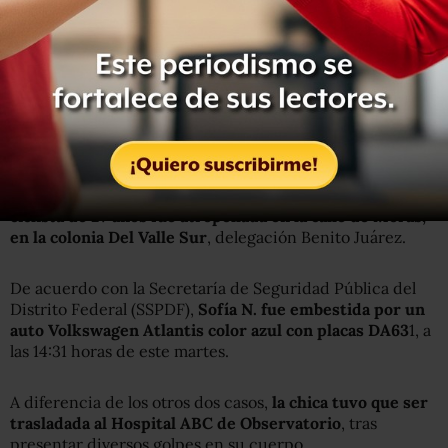
Nuevo lamentable accidente que involucra a ciclista..
Lateral de Reforma esquina Milán…
@SSP_CDMX
pic.twitter.com/ctcmHZUu6N
— alfonso brito
(@britoalfonso)
noviembre 24, 2015
La tarde de este martes 24 de noviembre, u
na joven
ciclista de 27 años fue atropellada en la calle de Moras,
en la colonia Del Valle Sur
, delegación Benito Juárez.
De acuerdo con la Secretaría de Seguridad Pública del
Distrito Federal (SSPDF),
Sofía N. fue embestida por un
auto Volkswagen Atlantis color azul con placas DA63
1, a
las 14:31 horas de este martes.
A diferencia de los otros dos casos,
la chica tuvo que ser
trasladada al Hospital ABC de Observatorio
, tras
presentar diversos golpes en su cuerpo.