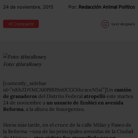
24 de noviembre, 2015
Por:
Redacción Animal Político
Compartir
Leer después
Foto: @IsraRosey
[contextly_sidebar
id=”nKhZDYMCAl0f9BJ9z6JCGOihcsceN5xi”]Un
camión
de granaderos
del Distrito Federal
atropelló
este martes
24 de noviembre a
un usuario de Ecobici en avenida
Reforma
, a la altura de Insurgentes.
Horas más tarde, en el cruce de la calle Milán y Paseo de
la Reforma —una de las principales avenidas de la Ciudad
de México—,
otro ciclista fue atropellado por un