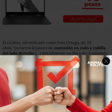
El ciclista, identificado como Iván Ortega, de 25
años, “presentó lesiones de
contusión en codo y rodilla
del lado derecho
(…) Inicialmente no iba a ser trasladado
por las lesiones presentadas pero la unidad DF602M6 de
granaderos lo trasladó al hospital Metropolitano, donde
los gastos correrán por cuenta del agrupamiento”, detalló
la dependencia local.
Atropellan a
#ciclista
de
@Ecobici
en Reforma; lo
reportan fuera de peligro
https://t.co/eKAlcuDlAu
pic.twitter.com/4OO1TK9NQ7
— AnimalPolitico.com (@Pajaropolitico)
noviembre 24,
2015