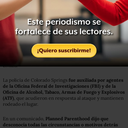
La estación de televisión KKTV de Colorado Springs
indicó que al menos nueve de los lesionados fueron
llevados a dos hospitales de la zona, sin precisar la
condición de los pacientes o si se trataba de policías o
civiles.
La policía de Colorado Springs
fue auxiliada por agentes
de la Oficina Federal de Investigaciones (FBI) y de la
Oficina de Alcohol, Tabaco, Armas de Fuego y Explosivos
(ATF)
, que acudieron en respuesta al ataque y mantienen
rodeado el lugar.
En un comunicado,
Planned Parenthood dijo que
desconocía todas las circunstancias o motivos detrás