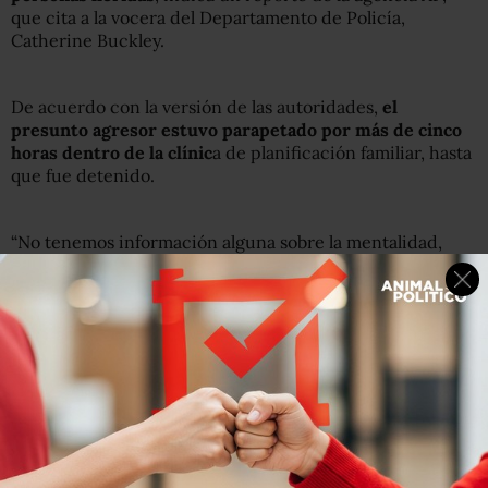
que cita a la vocera del Departamento de Policía,
Catherine Buckley.
De acuerdo con la versión de las autoridades,
el
presunto agresor estuvo parapetado por más de cinco
horas dentro de la clínic
a de planificación familiar, hasta
que fue detenido.
“No tenemos información alguna sobre la mentalidad,
ideas o ideología de este individuo”, afirmó Buckley.