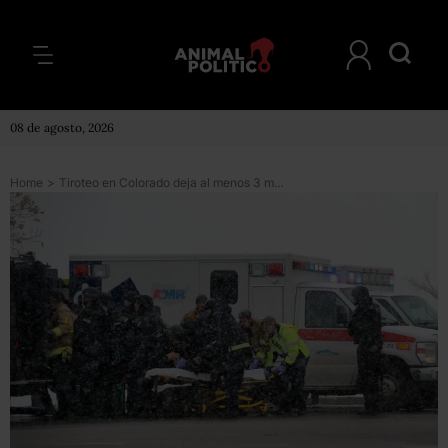
08 de agosto, 2026
Home
>
Tiroteo en Colorado deja al menos 3 muertos y 9 heridos; la policía detiene al presunto atacante