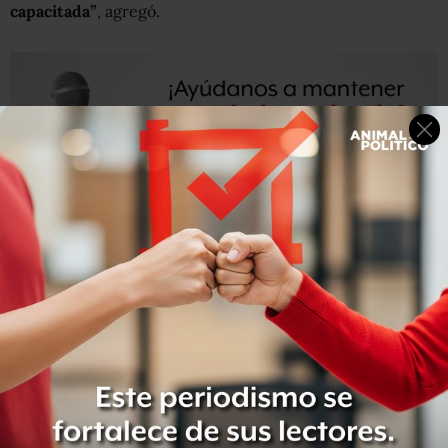
capacitada”
, agregó.
La propuesta del PAN
prevé la creación del Instituto
Nacional de Seguridad Pública
, que diseñará los
mecanismos de intervención y colaboración,
y el
Instituto Nacional de Ciencias Forenses
, que supervisará
la profesionalización de los servicios periciales de todo el