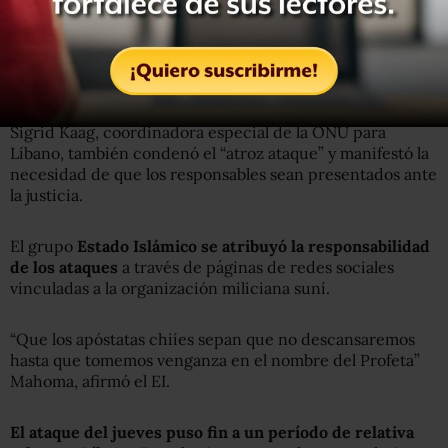
como un “ataque terrorista, satánico”.
El primer ministro Tammam Salam
condenó el “cobarde
acto criminal” y exhortó a los libaneses a unirse.
Sigrid Kaag, coordinadora especial de la ONU para
Líbano, también condenó el “atroz ataque” y manifestó la
necesidad de que los responsables sean presentados ante
la justicia.
El grupo
Estado Islámico se atribuyó la responsabilidad
de los ataques
a través de páginas de redes sociales
vinculadas a la organización miliciana suní.
“Que los apóstatas chiíes sepan que no descansaremos
hasta que tomemos venganza en el nombre del Profeta”
Mahoma, afirmó el EI.
El ataque del jueves puso fin a un período de relativa