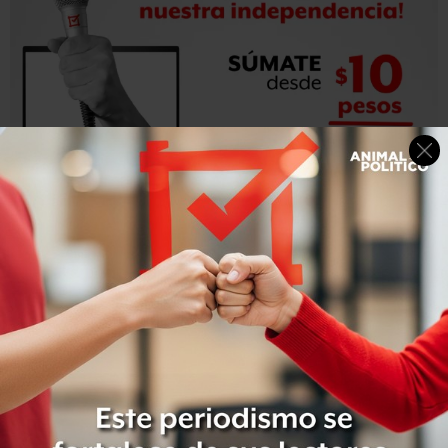
Un tercer presunto atacante fue encontrado muerto, sin
piernas pero con el chaleco cargado de explosivos
intacto, señaló el funcionario, quien solicitó no ser
identificado.
“Ellos
enfocaron sus ataques en civiles, feligreses,
personas desarmadas, mujeres y ancianos;
sólo atacan a
personas inocentes”, dijo a la agencia AP, Press Bilal
Farhat, un funcionario de Jezbolá, quien calificó el hecho