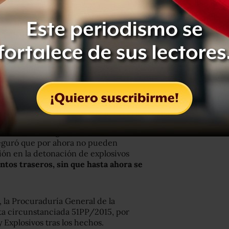
dvierte el grupo en su mensaje.
ión Estatal de Seguridad Ciudadana del
seguró que por ahora no pueden
ión en la detonación de explosivos
entos traseros, sin que hasta ahora se
, la Procuraduría General de la
cta circunstanciada 51PP/2015, por
 Explosivos tras los hechos.