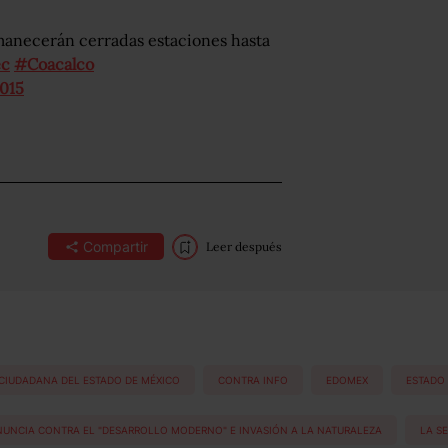
rmanecerán cerradas estaciones hasta
ec
#Coacalco
2015
Compartir
Leer después
 CIUDADANA DEL ESTADO DE MÉXICO
CONTRA INFO
EDOMEX
ESTADO
ONUNCIA CONTRA EL "DESARROLLO MODERNO" E INVASIÓN A LA NATURALEZA
LA S