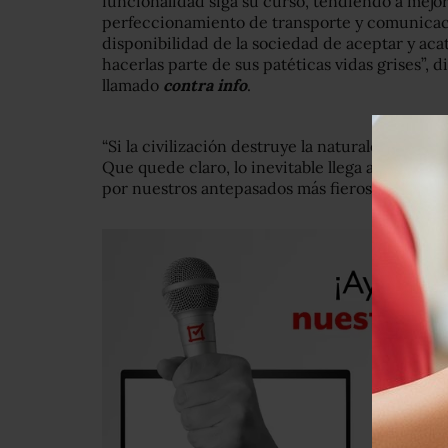
funcionalidad siga su curso, tendiendo a mejora
perfeccionamiento de transporte y comunicaci
disponibilidad de la sociedad de aceptar y acat
hacerlas parte de sus patéticas vidas grises”, d
llamado
contra info
.
“Si la civilización destruye la naturaleza, no
Que quede claro, lo inevitable llega a pasar…
por nuestros antepasados más fieros en contra d