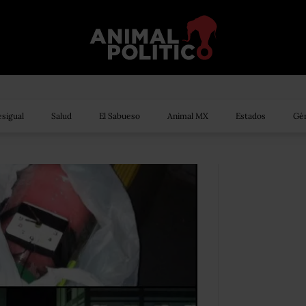
sigual
Salud
El Sabueso
Animal MX
Estados
Gén