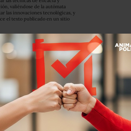
r las técnicas de eficacia y
ón, valiéndose de la autómata
ar las innovaciones tecnológicas, y
ice el texto publicado en un sitio
sotros responderemos de la misma forma.
 Continuando con el conflicto heredado
el progreso y la artificialidad.