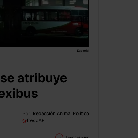
Especial
se atribuye
Mexibus
Por:
Redacción Animal Político
@
freddAP
Leer después