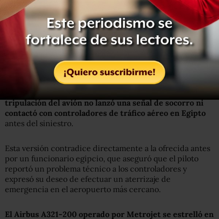
Pero al ser preguntado por más detalles sobre el tipo de
impacto que dio pie a la tragedia y qué pudo haberlo
causado, Smirnov insistió en que no podía ofrecer más
datos porque hay una investigación en marcha.
Tampoco
explicó si quería decir que algo hubiese impactado en el
avión.
Viktor Yung, otro subdirector de la empresa, dijo que
la
tripulación del avión no lanzó una señal de socorro ni
contactó con controladores de tráfico aéreo en Egipto
antes del siniestro.
Esta versión contradice directamente a la ofrecida antes
por un funcionario egipcio, que aseguró que el piloto
reportó un problema técnico a los controladores y
expresó su deseo de efectuar un aterrizaje de
emergencia en el aeropuerto más cercano.
El Airbus A321-200 operado por Metrojet se estrelló en