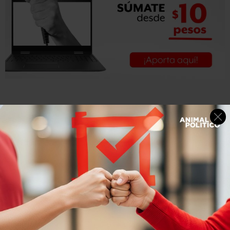
También afirmó que las
autoridades egipcias no
comenzarán a estudiar el contenido de las cajas negras
hasta que lleguen representantes de todas las partes
involucradas.
Aclaró que no solo incluye representantes
de Rusia, Egipto y Airbus, sino también expertos de
Francia, Alemania e Irlanda.
Smirnov dijo que el avión redujo su velocidad en 300
kilómetros (186 millas) por hora y su altitud en 1.500
metros (5.000 pies) un minuto antes de estrellarse el
sábado.