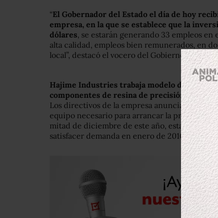
“
El Gobernador del Estado el día de hoy recibi
empresa, en la que se establece que la inversi
dólares
, se estarán generando 33 empleos en 
alta calidad, empleos bien remunerados, en do
local”, destacó el vocero del Gobierno del Est
Hajime Industries trabaja modelo de inyecci
componentes de resina de precisión principa
Los directivos de la empresa anunciaron que ya
equipo necesario para arrancar la producción 
mitad de diciembre de este año, estarían com
satisfacer demanda en enero de 2016.