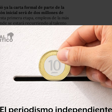
ó ya la carta formal de parte de la
ón inicial será de dos millones de
esta primera etapa, empleos de la más
nde se estará recurriendo al talento
ado, Gonzalo Sánchez.
ón de plástico proporcionando
lmente para la industria automotriz.
 tienen previsto el ingreso de todo el
en México; y a partir de la segunda
pletamente listos para comenzar a