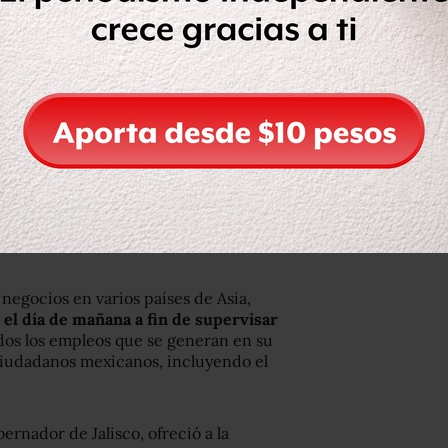
negocios en varios países de Asia,
 el día de mañana a fin de supervisar
dos los empleos que se generan en su
ciudadanos mexicanos, incluyendo el
rnador de Jalisco, ofreció a la