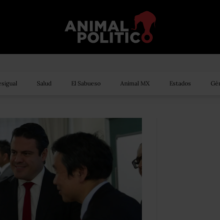
sigual
Salud
El Sabueso
Animal MX
Estados
Gén