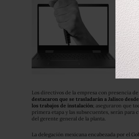
Los directivos de la empresa con presencia de 
destacaron que se trasladarán a Jalisco desde
los trabajos de instalación
; aseguraron que to
primera etapa y las subsecuentes, serán para 
del gerente general de la planta.
La delegación mexicana encabezada por el Gobe