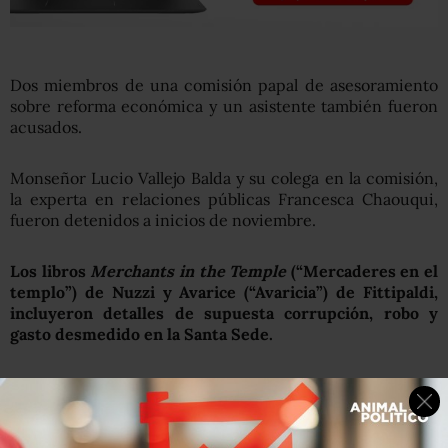
Dos miembros de una comisión papal de asesoramiento
sobre reforma económica y un asistente también fueron
acusados.
Monseñor Lucio Vallejo Balda y su colega en la comisión,
la experta en relaciones públicas Francesca Chaouqui,
fueron detenidos a inicios de noviembre.
Los libros
Merchants in the Temple
(“Mercaderes en el
templo”) de Nuzzi y Avarice (“Avaricia”) de Fittipaldi,
incluyeron detalles de supuesta corrupción, robo y
gasto desmedido en la Santa Sede.
En un comunicado, el Vaticano dijo que los magistrados
“notificaron a los acusados y sus abogados las acusaciones
presentadas…por la divulgación ilegal de información y
documentos confidenciales”.