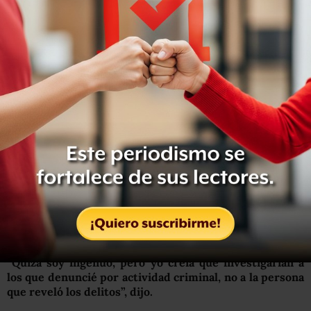
“Hermandad de delincuencia”
Chaouqui fue puesta en libertad poco después de su
arresto después de comprometerse a cooperar con las
autoridades. Monseñor Vallejo Balda permanece en una
celda del Vaticano.
Ambos, junto con el ayudante Nicola Maio,
están
acusados de formar “una hermandad de delincuencia” y
robar documentos, según el Vaticano.
Fittipaldi dijo a medios locales que estaba “asombrado” de
la decisión de encausarlos.
“Quizá soy ingenuo, pero yo creía que investigarían a
los que denuncié por actividad criminal, no a la persona
que reveló los delitos”, dijo.