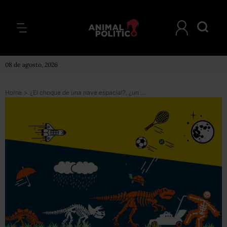
08 de agosto, 2026
Home
>
¿El choque de una nave espacial?, ¿un rayo dentro de casa?: 10 causas de muerte en México