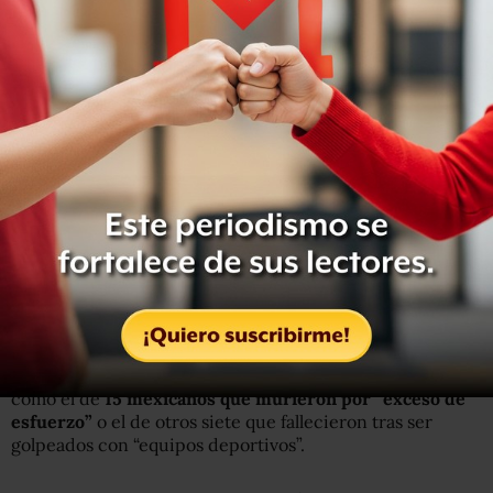
Pero en el registro del INEGI hay tres casos entre 2009 y
2013 en donde la persona
perdió la vida por las
mordeduras de un cocodrilo
. Tabasco y Quintana Roo
son las entidades en donde se han reportado ataques de
este tipo de reptiles aunque rara vez con consecuencias
fatales.
Más extraño es el caso de otras seis personas cuya razón
oficial de muerte
fue el aplastamiento causado por un
reptil
. Si los dinosaurios aun existieran esto podría ser
más sencillo de explicar pero en la actualidad, los
responsables debieron haber sido caimanes, cocodrilos o
algo de un tamaño considerable.
En el registro de mortalidad del INEGI hay otros casos
como el de
15 mexicanos que murieron por “exceso de
esfuerzo”
o el de otros siete que fallecieron tras ser
golpeados con “equipos deportivos”.