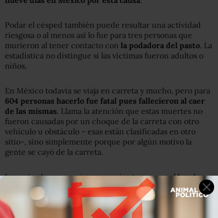
Podar el césped también puede resultar una actividad
riesgosa o al menos así lo fue para tres personas que
murieron al tener contacto con
la podadora del pasto
. La
estadística no distingue si las víctimas fueron adultos o
niños.
En México todavía se viaja en carreta y mucho, pero para
604 personas hacerlo fue fatal pues fallecieron al caer
de las mismas
. Llama la atención que estas muertes no
fueron causadas por un choque de la carreta con otro
vehículo u obstáculo – esas están clasificadas en otro
sitio-, sino simplemente porque por algún motivo la
gente se cayó de la carreta.
Los animales en ocasiones son riesgosos para el hombre.
En cinco años,
decenas de personas murieron en
nuestro país por mordeduras de perros
y también por
picaduras de insectos venenosos como escorpiones.