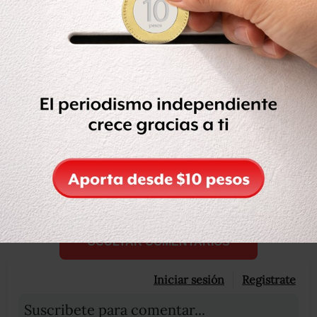
“Hemos comenzado los ataques contra los terroristas.
Será despiadado”, dijo el presidente de Francia, François
Hollande, en su recorrido por el Teatro Bataclán, una
popular sala de conciertos en la que murieron al menos
100 personas, de acuerdo con autoridades francesas.
Compartir
Leer después
OCULTAR COMENTARIOS
Iniciar sesión
Registrate
Suscribete para comentar...