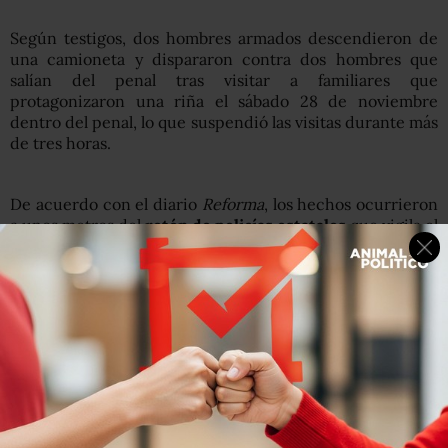
Según testigos, dos hombres armados descendieron de
una camioneta y dispararon contra dos hombres que
salían del penal tras visitar a familiares que
protagonizaron una riña el sábado 28 de noviembre
dentro del penal, lo que suspendió las visitas durante más
de tres horas.
De acuerdo con el diario
Reforma
, los hechos ocurrieron
a unos metros del
retén de policías estatales
que vigila el
acceso del penal.
La última actualización de los datos sobre incidencia
delictiva del Sistema Nacional de Seguridad Pública,
arrojan que
Guerrero es el estado del país en donde se
registra la segunda mayor cantidad de víctimas de
homicidio
, y tiene la mayor tasa con 46.2 asesinatos por
cien mil habitantes. Supera por mucho al segundo sitio
que es Sinaloa con una tasa de 27 asesinatos por cien mil