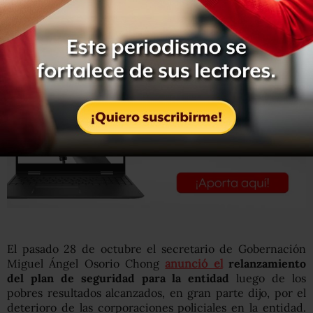
habitantes.
El pasado 28 de octubre el secretario de Gobernación
Miguel Ángel Osorio Chong
anunció el
relanzamiento
del plan de seguridad para la entidad
luego de los
pobres resultados alcanzados, en gran parte dijo, por el
deterioro de las corporaciones policiales en la entidad.