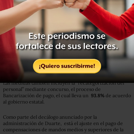
Las medidas también incluyen la “recategorización del
personal” mediante concurso, el proceso de
Bancarización de pago, el cual lleva un
93.8%
de acuerdo
al gobierno estatal.
Como parte del decálogo anunciado por la
administración de Duarte, está el ajuste en el pago de
compensaciones de mandos medios y superiores de la