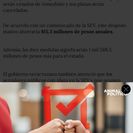
serán cesados de inmediato y sus plazas serán
canceladas.
De acuerdo con un comunicado de la SEV, este despido
masivo ahorraría
815.3 millones de pesos anuales.
Además, las diez medidas significarían 1 mil 568.5
millones de pesos más para el estado.
El gobierno veracruzano también anunció que los
servidores públicos con plaza en la SEV y que ocupen
cargos de elección popular o laboren en otra área de
gobierno,
no podrán cobrar en ambas dependencias.
Los
trabajadores del sistema educativo que tengan más horas
de lo “legalmente permitido” también serán ajustados a la
norma, según un comunicado.