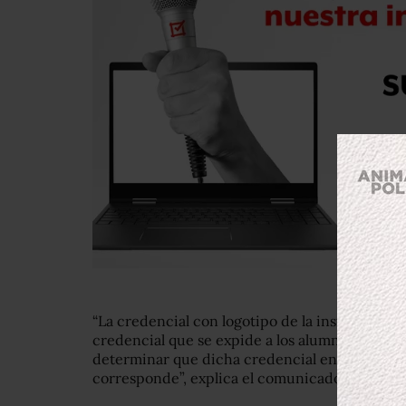
“La credencial con logotipo de la institución n
credencial que se expide a los alumnos de la UT
determinar que dicha credencial encontrada es
corresponde”, explica el comunicado.