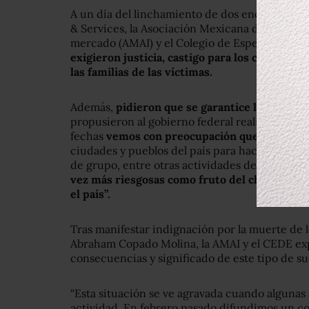
A un día del linchamiento de dos encuestador
& Services, la Asociación Mexicana de Agencias
mercado (AMAI) y el Colegio de Especialistas
exigieron justicia, castigo para los culpables
las familias de las víctimas.
Además,
pidieron que se garantice la segurida
propusieron al gobierno federal realizar una me
fechas
vemos con preocupación que nuestro 
ciudades y pueblos del país para hacer encuesta
de grupo, entre otras actividades de investiga
vez más riesgosas como fruto del clima de in
el país”.
Tras manifestar indignación por la muerte de 
Abraham Copado Molina, la AMAI y el CEDE ex
consecuencias y significado de este tipo de su
“Esta situación se ve agravada cuando algunas
actividad. En febrero pasado difundimos un c