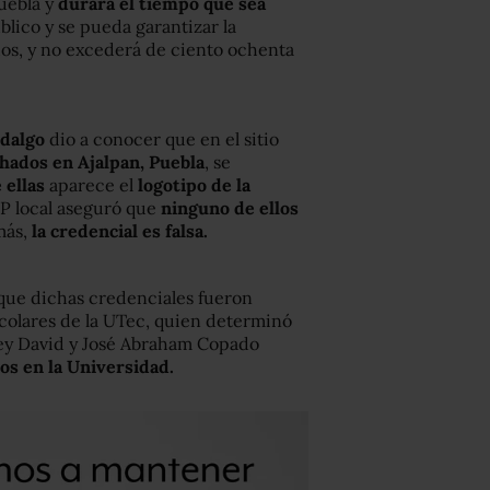
Puebla y
durará el tiempo que sea
blico y se pueda garantizar la
hos, y no excederá de ciento ochenta
idalgo
dio a conocer que en el sitio
chados en Ajalpan, Puebla
, se
 ellas
aparece el
logotipo de la
P local aseguró que
ninguno de ellos
más,
la credencial es falsa.
que dichas credenciales fueron
colares de la UTec, quien determinó
ey David y José Abraham Copado
s en la Universidad.