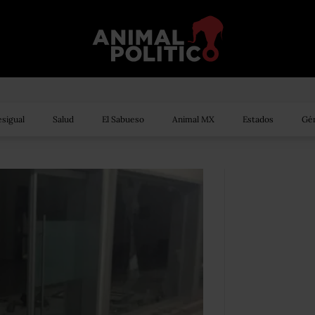
sigual
Salud
El Sabueso
Animal MX
Estados
Gén