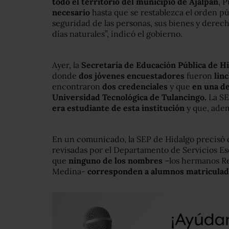
todo el territorio del municipio de Ajalpan
, 
necesario
hasta que se restablezca el orden pú
seguridad de las personas, sus bienes y derec
días naturales”, indicó el gobierno.
Ayer, la
Secretaría de Educación Pública de H
donde
dos jóvenes encuestadores
fueron
lin
encontraron
dos credenciales
y que
en una de
Universidad Tecnológica de Tulancingo.
La SE
era estudiante de esta institución
y que, ade
En un comunicado, la SEP de Hidalgo precisó 
revisadas por el Departamento de Servicios Es
que
ninguno de los nombres
–los hermanos R
Medina-
corresponden a alumnos matriculado