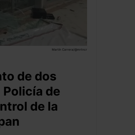
Martín Carrera/@mrtncr
nto de dos
 Policía de
trol de la
lpan