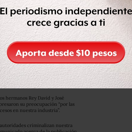
es de la empresa Marketing Research
 de Investigación e Inteligencia de
 en Demoscopia y Encuestas (CEDE)
 del doble asesinato y se indemnice a
d de su personal a nivel nacional
y
sa de trabajo, ya que “a últimas
personal
, que recorre todos los días
s, entrevistas, etnografías, sesiones
ción,
se enfrenta a condiciones cada
seguridad y violencia que impera en
los hermanos Rey David y José
presaron su preocupación “por las
cesos en nuestra industria”.
 autoridades criminalizan nuestra
omunicado acerca de la publicación