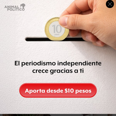
Hasta 2009 sólo 32 comunidades habían cumplido los
requisitos. Pero después
la cantidad aumentó hasta
llegar a 83 en 2012.
Otros 28 recibieron el nombramiento el pasado 26 de
septiembre.
“No hubo mano negra”
Cuando un pueblo es designado como “mágico”
los
gobiernos estatal y federal se encargan de las obras que
incrementen su atractivo
, las que no tienen costo para la
autoridad local.
Por ejemplo, se pintan las fachadas de las casas, se da
mantenimiento a los monumentos patrimoniales, mejora
la red eléctrica y de drenaje.