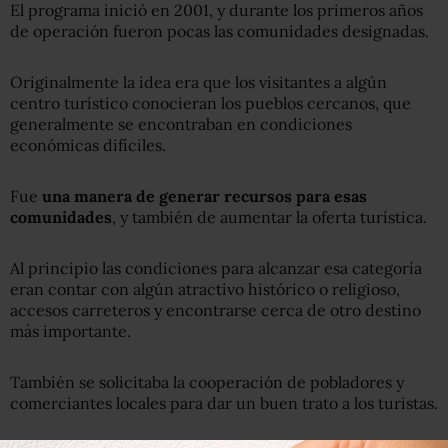
El programa inició en 2001, y durante los primeros años
de operación fueron pocas las comunidades designadas.
Originalmente la idea era que los visitantes a algún
centro turístico conocieran los pueblos cercanos, que
generalmente se encontraban en condiciones
económicas difíciles.
Fue
una manera de generar recursos para esas
comunidades
, y también de aumentar la oferta turística.
Al principio las condiciones para alcanzar esa categoría
eran contar con algún atractivo histórico o religioso,
accesos carreteros y encontrarse cerca de otro destino
más importante.
También se solicitaba la cooperación de pobladores y
comerciantes locales para dar un buen trato a los turistas.