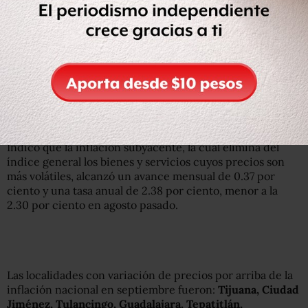
propia, restaurantes y similares, electricidad,
universidad y automóviles.
En contraste, lo
s productos con precios a la baja fueron
gasolina de bajo octanaje, servicios profesionales, papa
y otros tubérculos
, transporte aéreo, aguacate, servicio
de telefonía móvil, pollo, servicios turísticos en paquete,
naranja y plátano.
Indicó que la inflación subyacente, la cual elimina del
índice general los bienes y servicios cuyos precios son
más volátiles, alcanzó un avance mensual de 0.37 por
ciento y una tasa anual de 2.38 por ciento, menor a la
2.30 por ciento en agosto pasado.
Las localidades con variación de precios por arriba de la
inflación nacional en septiembre fueron:
Tijuana, Ciudad
Jiménez, Tulancingo, Guadalajara, Tepatitlán,