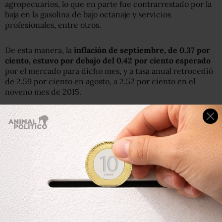
agropecuarios, lo que en parte fue contrarrestado por la
baja en la gasolina de bajo octanaje y servicios
profesionales, entre otros.
De esta manera, la
inflación de septiembre, de 0.37 por
ciento, estuvo por debajo del 0.42 por ciento esperado
por el mercado para dicho mes, y a tasa anual retrocedió
de 2.59 por ciento en agosto, a 2.52 por ciento en el
noveno mes de 2015.
Con ello,
la inflación anual registró un nuevo nivel
mínimo histórico desde 1969
, cuando inició el registro
de este indicador, y el quinto de forma consecutiva, y por
novena ocasión se ubica dentro de la meta de inflación
para 2015, de 3.0 por ciento, más/menos un punto
porcentual.
El INEGI reportó que los
productos con precios al alza en
septiembre de 2015 fueron
primaria, cebolla,
secundaria, carne de res, autobús urbano, vivienda