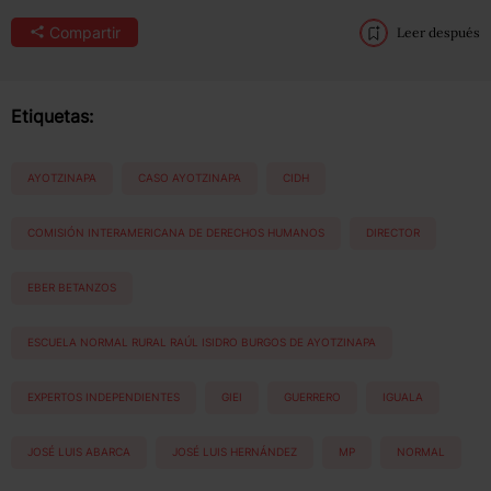
Compartir
Leer después
Etiquetas:
AYOTZINAPA
CASO AYOTZINAPA
CIDH
COMISIÓN INTERAMERICANA DE DERECHOS HUMANOS
DIRECTOR
EBER BETANZOS
ESCUELA NORMAL RURAL RAÚL ISIDRO BURGOS DE AYOTZINAPA
EXPERTOS INDEPENDIENTES
GIEI
GUERRERO
IGUALA
JOSÉ LUIS ABARCA
JOSÉ LUIS HERNÁNDEZ
MP
NORMAL