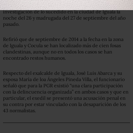
inspecciones a instalaciones militares
como parte de la
investigación de lo sucedido en la ciudad de Iguala la
noche del 26 y madrugada del 27 de septiembre del año
pasado.
Refirió que de septiembre de 2014 a la fecha en la zona
de Iguala y Cocula se han localizado más de cien fosas
clandestinas, aunque no en todos los casos se han
encontrado restos humanos.
Respecto del exalcalde de Iguala, José Luis Abarca y su
esposa María de loa Ángeles Pineda Villa, el funcionario
señaló que para la PGR existió “una clara participación
con la delincuencia organizada” en ambos casos y que en
particular, el exedil se presentó una acusación penal en
su contra por estar vinculado con la desaparición de los
43 normalistas.