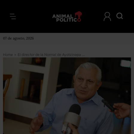
07 de agosto, 2026
Home
>
El director de la Normal de Ayotzinapa comparecerá ante la PGR la próxima semana