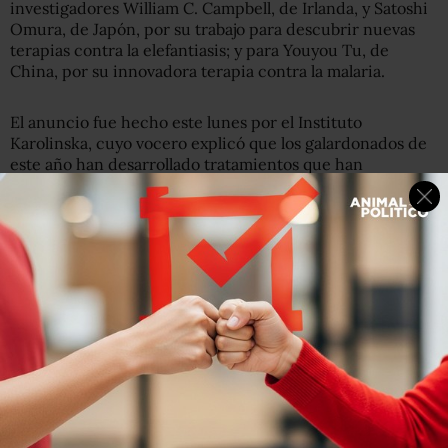
investigadores William C. Campbell, de Irlanda, y Satoshi
Omura, de Japón, por su trabajo para descubrir nuevas
terapias contra la elefantiasis; y para Youyou Tu, de
China, por su innovadora terapia contra la malaria.
El anuncio fue hecho este lunes por el Instituto
Karolinska, cuyo vocero explicó que los galardonados de
este año han desarrollado tratamientos que han
“revolucionado” la manera de atacar algunas de estas
enfermedades parasitarias.
Campbell y Omura descubrieron la
avermectina
, cuyos
derivados han reducido drásticamente la incidencia de
la filariasis linfática (elefantiasis) y la oncocercosis
(ceguera de río).
Por su parte, la investigadora china Youyou descubrió la
artemisina
, un compuesto que ha permitido salvar la vida
a muchos infectados por malaria, también una