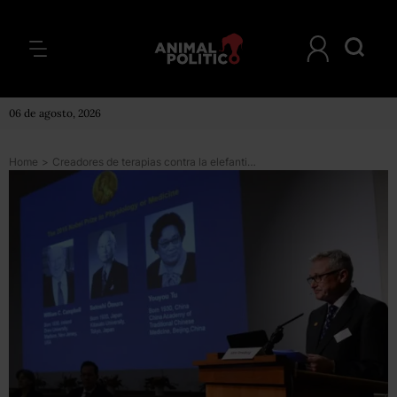
06 de agosto, 2026
Home
>
Creadores de terapias contra la elefantiasis y la malaria ganan premio Nobel de Medicina