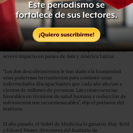
enfermedad parasitaria.
Nuevas armas
Para el Instituto Karolinska, los descubrimientos
realizados por estos investigadores cambiaron
radicalmente la manera de tratar la elefantiasis, la malaria
e infecciones como la ceguera de río, que han tenido un
severo impacto en países de Asia y América Latina.
“Los dos descubrimientos le han dado a la humanidad
unas poderosas herramientas para combatir unas
enfermedades discapacitantes que cada año afectan a
cientos de millones de personas. Las consecuencias
favorables en términos de salud humana y reducción de
sufrimientos son inconmesurables”, dijo el portavoz del
Instituto.
El año pasado, el Nobel de Medicina lo ganaron May-Britt
y Edvard Moser, directores del Instituto de