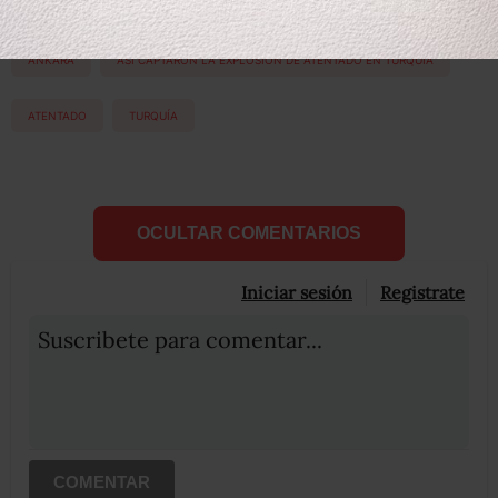
ANKARA
ASÍ CAPTARON LA EXPLOSIÓN DE ATENTADO EN TURQUÍA
ATENTADO
TURQUÍA
OCULTAR COMENTARIOS
Iniciar sesión
Registrate
Suscribete para comentar...
COMENTAR