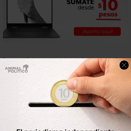
Enumerando sus preocupaciones más importantes, Jorge
Mario Bergoglio
habló de los inmigrantes
y estableció
que la
Iglesia en este país “conoce como nadie” las
esperanzas que están en el corazón de aquellos que han
dejado sus casas en busca de un futuro mejor.
Reconoció que
los obispos siempre han aprendido su
idioma
, apoyado su causa, integrado sus aportaciones,
defendido sus derechos, promovido su búsqueda de
prosperidad, mantenido encendida la llama de su fe.