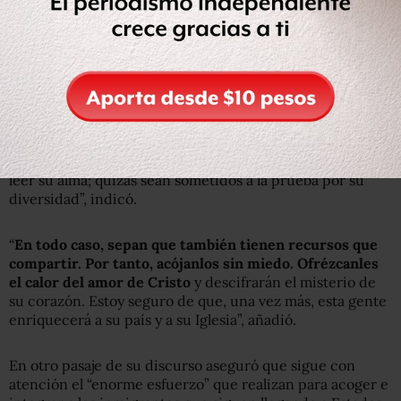
Advirtió que actualmente ninguna institución
estadunidense hace más por los inmigrantes que las
comunidades cristianas y constató que una “ola de
inmigración latina” ha golpeado a muchas diócesis del
país.
“No sólo como obispo de Roma, sino también como un
pastor venido del sur, siento la necesidad de darles las
gracias y de animarles. Tal vez no sea fácil para ustedes
leer su alma; quizás sean sometidos a la prueba por su
diversidad”, indicó.
“
En todo caso, sepan que también tienen recursos que
compartir. Por tanto, acójanlos sin miedo. Ofrézcanles
el calor del amor de Cristo
y descifrarán el misterio de
su corazón. Estoy seguro de que, una vez más, esta gente
enriquecerá a su país y a su Iglesia”, añadió.
En otro pasaje de su discurso aseguró que sigue con
atención el “enorme esfuerzo” que realizan para acoger e