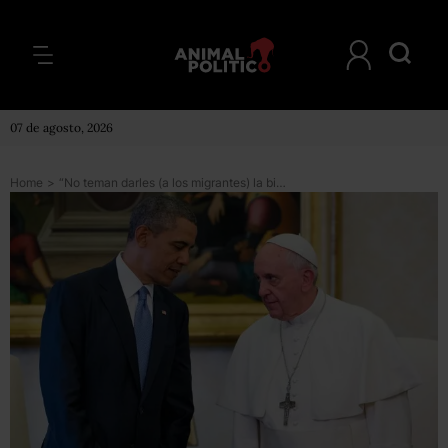
07 de agosto, 2026
Home
>
“No teman darles (a los migrantes) la bienvenida”: el mensaje del Papa en EU