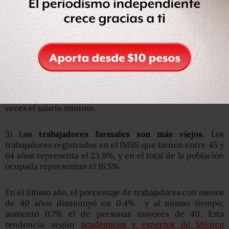
¿Dónde laboran los trabajadores formales?
|
Create infographics
2)
Sí tienen salarios más altos,
que los de la población
ocupada total, pues solo el 0.1% de los formales ganan
hasta un salario mínimo, frente al 13.7% de la población
ocupada total. Sin embargo, los ingresos del grueso de la
población formal son precarios: el 73.7% ganan entre 2 y 5
veces el salario mínimo.
3) L
os trabajadores formales son más viejos
. Los
trabajadores registrados en el IMSS que tienen entre 45 y
64 años representa el 23.9%, y en el total de la población
ocupada representan el 16.5%.
En el último año, el porcentaje de trabajadores con menos
de 40 años disminuyó en 0.4% y al mismo tiempo,
aumentó 0.7% el de personas mayores de 40. Esta
tendencia, según
a
cadémicos y expertos de México