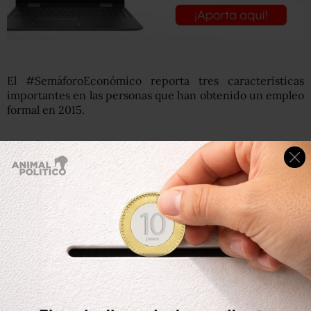
El #SemáforoEconómico reporta tres características
importantes en las personas que han obtenido un empleo
formal en 2015.
1)
Están concentrados en las manufacturas con el 26.7%,
y en servicios personales y para empresas con 23.4%
.
Sin embargo en el último año, aumentó la concentración
de los trabajadores formales en la industria de la
construcción, que pasó de concentrar el 8.3% de los
trabajadores formales al 8.7%.