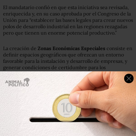
El mandatario confió en que esta iniciativa sea revisada,
enriquecida y, en su caso aprobada por el Congreso de la
Unión para “establecer las bases legales para crear nuevos
polos de desarrollo industrial en las regiones rezagadas
pero que tienen un enorme potencial productivo.”
La creación de
Zonas Económicas Especiales
consiste en
definir espacios geográficos que ofrezcan un entorno
favorable para la instalación y desarrollo de empresas, y
generar condiciones de certidumbre para los
inversionistas.
Cada Zona Económica Especial (ZEE) ofrecerá:
*Beneficios fiscales directos a la inversión y al empleo.
*Un régimen aduanero especial.
*Facilidades adicionales para el comercio exterior.