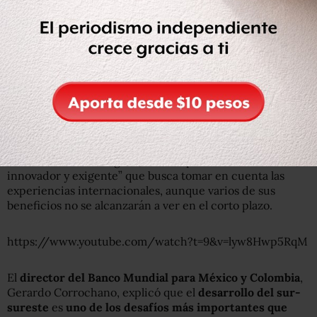
*Un marco regulatorio que agilice la apertura de
empresas, con infraestructura suficiente y conectividad
logística para incluirse en los mercados nacionales e
internacionales.
Peña Nieto dijo que para que estas zonas sean exitosas
deben ser un proyecto de mediano y largo plazo que
trascienda la presente administración, y recalcó que “no
son una solución mágica”, sino un planteamiento “serio,
innovador y exigente” que busca tomar en cuenta las
experiencias internacionales, aunque varios de sus
beneficios no se alcanzarán a ver en el corto plazo.
https://www.youtube.com/watch?t=9&v=lyw8Hwp5RqM
El
director del Banco Mundial para México y Colombia
,
Gerardo Corrochano, explicó que el
desarrollo del sur-
sureste
es
uno de los desafíos más importantes que