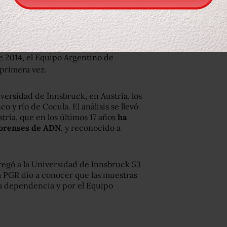
pruebas en aquellos que sean viables.
 la identidad del primer normalista
parar muestras con las obtenidas de
 2014, el Equipo Argentino de
 primera vez.
versidad de Innsbruck, en Austria, los
o y río de Cocula. El análisis se llevó
tria, que en los últimos 17 años
ha
forenses de ADN
, y reconocido a
regó a la Universidad de Innsbruck 53
La PGR dio a conocer que las muestras
 la dependencia y por el Equipo