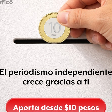
uez para que valore las acciones
ya les fueron comunicados a los
es de los estudiantes y a los
.
 de trabajo integrado por
médicos,
o argentino y al Grupo
es
de la Comisión Interamericana de
pedimento especial,
se enviarán a
s
encontrados tanto en el río como en