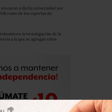
se enviaron a dicha universidad por
 PGR como de los expertos de
obustecen la investigación de la
revia a la que se agregan estos