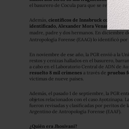
el basurero de Cocula para que se realicen las 
Además,
científicos de Innsbruck confirmaron
identificado, Alexander Mora Venancio
al com
madre, padre y dos hermanos.
En diciembre de
Antropología Forense (EAAG) lo identificó por
En noviembre de ese año, la PGR envió a la Uni
restos y cenizas hallados en el basurero, barranc
a cabo en el Laboratorio Central de ADN de Aus
resuelto 8 mil crímenes
a través de
pruebas 
víctimas de nueve países.
Además, el pasado 1 de septiembre, la PGR ent
objetos relacionados con el caso Ayotzinapa. 
fueron revisadas y clasificadas por peritos de
Argentino de Antropología Forense (EAAF).
¿Quién era Jhosivani?