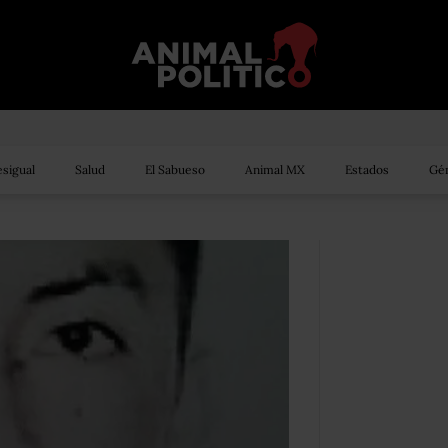
sigual
Salud
El Sabueso
Animal MX
Estados
Gén