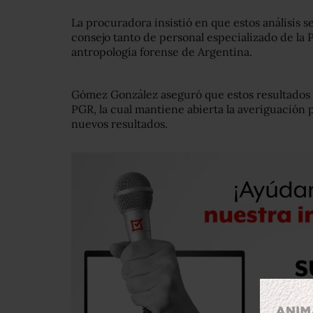
La procuradora insistió en que estos análisis 
consejo tanto de personal especializado de la
antropología forense de Argentina.
Gómez González aseguró que estos resultados r
PGR, la cual mantiene abierta la averiguación p
nuevos resultados.