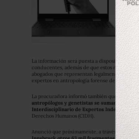
La información será puesta a disposición del j
conducentes, además de que estos resultados 
abogados que representan legalmente a los padr
expertos en antropología forense de Argentina
La procuradora informó también que un equipo
antropólogos y genetistas se sumará al equip
Interdisciplinario de Expertos Independient
Derechos Humanos (CIDH).
Anunció que próximamente, a través de otro 
Innsbruck otros 63 mil fragmentos de hueso