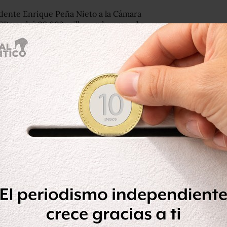
idente Enrique Peña Nieto a la Cámara
CP tendrá 28,002 millones de pesos; la
illones de pesos, en 2016
porte de CNNMéxico.
, que para 2016 tendrá un
este año tuvo 126,146 mdp.
,
se propone un gasto total de 4.7
programable por 221 mil millones de
, Luis Videgaray Caso.