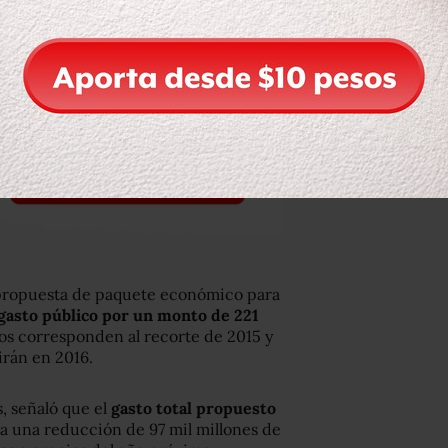
 propuesta de paquete económico para
l gasto público por un monto de 221
sos corresponden al recorte de 2015 y
irán en 2016.
 señaló que el
gasto total propuesto
ta una reducción de 97 mil millones de