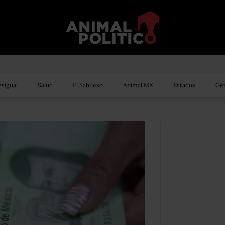
sigual
Salud
El Sabueso
Animal MX
Estados
Gén