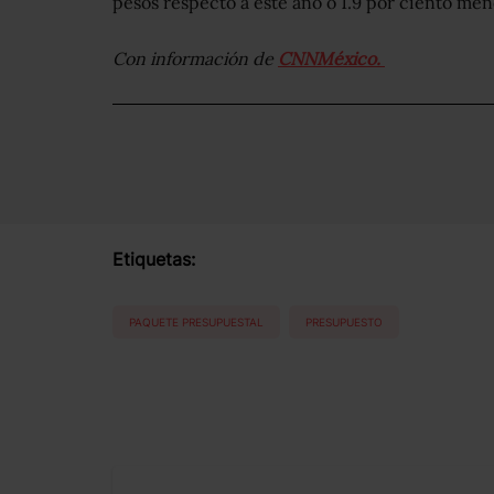
pesos respecto a este año o 1.9 por ciento men
Con información de
CNNMéxico.
Etiquetas:
PAQUETE PRESUPUESTAL
PRESUPUESTO