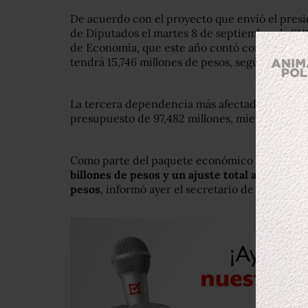
De acuerdo con el proyecto que envió el pres
de Diputados el martes 8 de septiembre, la SH
de Economía, que este año contó con 20,908 m
tendrá 15,746 millones de pesos, según un re
La tercera dependencia más afectada es la SCT
presupuesto de 97,482 millones, mientras que 
Como parte del paquete económico para 2016
billones de pesos y un ajuste total al gasto 
pesos
, informó ayer el secretario de Hacienda