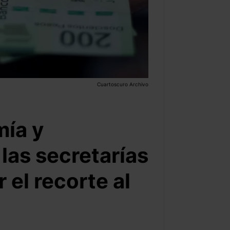
Cuartoscuro Archivo
ía y
las secretarías
 el recorte al