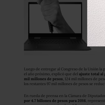
Luego de entregar al Congreso de la Unión la
el año próximo, explicó que del
ajuste total a
mil millones de pesos
, 124 mil millones de pe
los restantes 97 mil millones de pesos se reduc
En rueda de prensa en la Cámara de Diputados,
por 4.7 billones de pesos para 2016
, represen