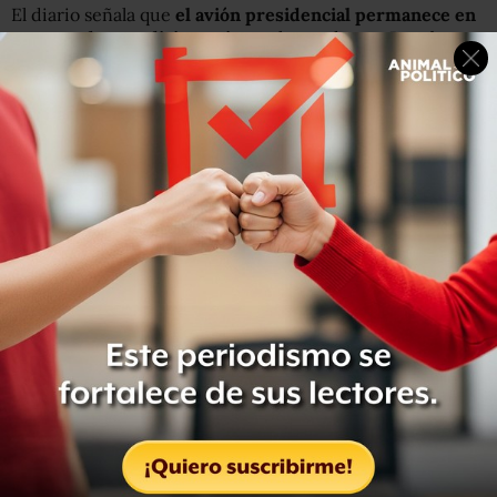
El diario señala que
el avión presidencial permanece en
proceso de acondicionamiento,
luego de que Banobras
se lo entregó a la Secretaría de la Defensa Nacional
(Sedena) bajo un esquema de arrendamiento financiero a
15 años.
Banobras, señala
Reforma
, informó que el costo del
Dreamliner fue de 231 millones de dólares, o 3 mil 119
millones de pesos, por una cobertura que le permitió un
tipo de cambio de alrededor de 13.50 pesos, en
noviembre de 2012.