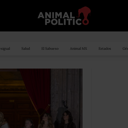
sigual
Salud
El Sabueso
Animal MX
Estados
Gén