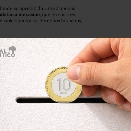
, donde se apreció durante al menos
ndatario mexicano
, que en sus tres
e violaciones a los derechos humanos,
esde el balcón central de Palacio
martes.