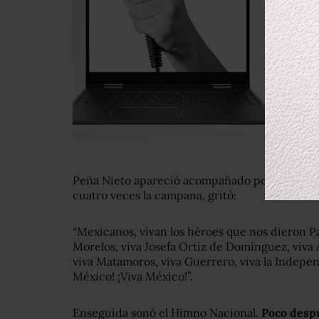
Peña Nieto apareció acompañado por su esposa 
cuatro veces la campana, gritó:
“Mexicanos, vivan los héroes que nos dieron Pat
Morelos, viva Josefa Ortiz de Domínguez, viva 
viva Matamoros, viva Guerrero, viva la Indepen
México! ¡Viva México!”.
Enseguida sonó el Himno Nacional.
Poco despu