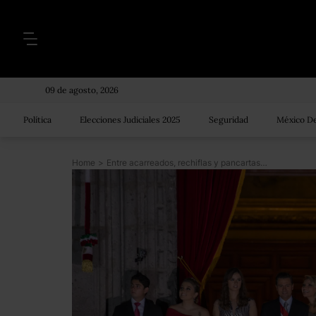
09 de agosto, 2026
Política
Elecciones Judiciales 2025
Seguridad
México De
Home
>
Entre acarreados, rechiflas y pancartas de protesta, Peña Nieto dio su tercer Grito