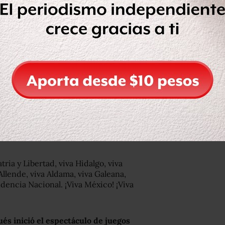
Angélica Rivera de Peña y, tras tocar
ria y Libertad, viva Hidalgo, viva
Allende, viva Aldama, viva Galeana,
dencia Nacional. ¡Viva México! ¡Viva
és inició el espectáculo de juegos