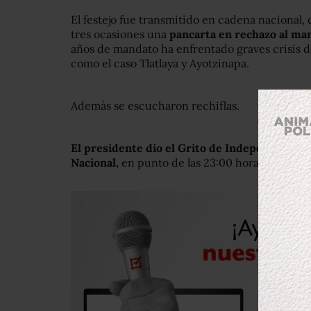
El festejo fue transmitido en cadena nacional
tres ocasiones una
pancarta en rechazo al ma
años de mandato ha enfrentado graves crisis d
como el caso Tlatlaya y Ayotzinapa.
Además se escucharon rechiflas.
El presidente dio el Grito de Independencia d
Nacional,
en punto de las 23:00 horas de este 