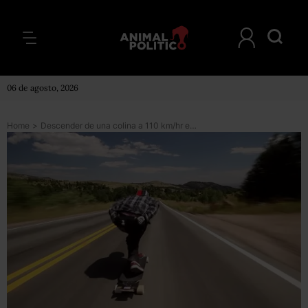
06 de agosto, 2026
Home
>
Descender de una colina a 110 km/hr en una patineta, ¿te atreverías?