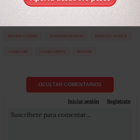
Etiquetas:
DEPORTE EXTREMO
DESCENDER PATINETA
DESCENSO PATINETA
LONGBOARD
LONGBOARDING
PATINETA
OCULTAR COMENTARIOS
Iniciar sesión
Registrate
Suscribete para comentar...