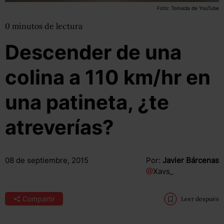
Foto: Tomada de YouTube
0
minutos
de lectura
Descender de una
colina a 110 km/hr en
una patineta, ¿te
atreverías?
08 de septiembre, 2015
Por:
Javier Bárcenas
@
Xavs_
Compartir
Leer después