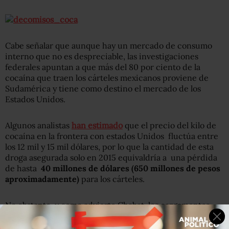
Cabe señalar que aunque hay un mercado de consumo
interno que no es despreciable, las investigaciones
federales apuntan a que más del 80 por ciento de la
cocaína que traen los cárteles mexicanos proviene de
Sudamérica y tiene como destino el mercado de los
Estados Unidos.
Algunos analistas
han estimado
que el precio del kilo de
cocaína en la frontera con estados Unidos fluctúa entre
los 12 mil y 15 mil dólares, por lo que la cantidad de esta
droga asegurada solo en 2015 equivaldría a una pérdida
de hasta
40 millones de dólares (650 millones de pesos
aproximadamente)
para los cárteles.
No obstante, y como advierte Chabat, los cargamentos
decomisados en muchos casos podrían servir como
señuelos para un tráfico oculto de mucha mayor escala y