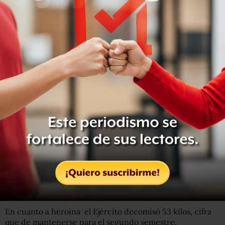
redituable.
El registro histórico de la Defensa Nacional indica que de
diciembre del 2006 a junio de este año ya suman 45 mil
195 kilogramos de cocaína asegurados por el Ejército. No
hay datos desagregados de 2015 pero hasta 2014,
Tamaulipas era entidad en la que se ha concentrado la
mayor cantidad de cocaína decomisada con 13 mil 543
kilos
, seguido
de Sonora con 8 mil 448
y Chiapas con 4
mil 734 kilos.
El notorio incremento
en los decomisos de cocaína
durante 2015
no es un hecho generalizado que se esté
presentando con otras drogas
. En el primer semestre de
este año se aseguraron 452 mil kilos de marihuana, más o
menos la misma proporción de esa droga que en los dos
últimos años.
En cuanto a heroína el Ejército decomisó 53 kilos, cifra
que de mantenerse para el segundo semestre,