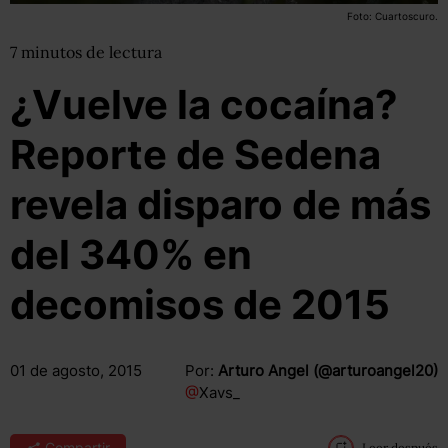
Foto: Cuartoscuro.
7
minutos
de lectura
¿Vuelve la cocaína?
Reporte de Sedena
revela disparo de más
del 340% en
decomisos de 2015
01 de agosto, 2015
Por:
Arturo Angel (@arturoangel20)
@
Xavs_
Compartir
Leer después